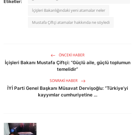
Etiketler:
İçişleri Bakanlığındaki yeni atamalar neler
Mustafa Çiftçi atamalar hakkında ne söyledi
ÖNCEKI HABER
İçişleri Bakanı Mustafa Çiftçi: “Güçlü aile, güçlü toplumun
temelidir”
SONRAKI HABER
İYİ Parti Genel Başkanı Müsavat Dervişoğlu: “Türkiye’yi
kayyımlar cumhuriyetine ...