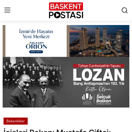
İletişim
Çerez Politikası
Künye
Ankara
TBMM
Yerel Yönetimler
Bakanlıklar
Cumhurbaşkanlığı