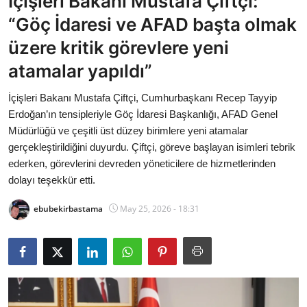
İçişleri Bakanı Mustafa Çiftçi:
Bakanlıklar
“Göç İdaresi ve AFAD başta olmak
üzere kritik görevlere yeni
Siyasi Partiler
atamalar yapıldı”
Mülki İdare
İçişleri Bakanı Mustafa Çiftçi, Cumhurbaşkanı Recep Tayyip
Erdoğan’ın tensipleriyle Göç İdaresi Başkanlığı, AFAD Genel
Toplum ve Yaşam
Müdürlüğü ve çeşitli üst düzey birimlere yeni atamalar
gerçekleştirildiğini duyurdu. Çiftçi, göreve başlayan isimleri tebrik
Sivil Toplum Kuruluşları
ederken, görevlerini devreden yöneticilere de hizmetlerinden
dolayı teşekkür etti.
Kamu Kurumları ve Üst Kurullar
ebubekirbastama
May 25, 2026 - 18:31
Resmi Reklamlar