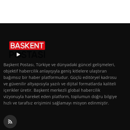
Başkent Postası, Türkiye ve dünyadaki güncel gelişmeleri,
objektif habercilik anlayışıyla geniş kitlelere ulaştıran
bağımsız bir haber platformudur. Güçlü editöryel kadrosu
ve güvenilir altyapısıyla yazılı ve dijital formatlarda kaliteli
içerikler üretir. Başkent merkezli global habercilik
vizyonuyla hareket eden platform, toplumun doğru bilgiye
hızlı ve tarafsız erişimini sağlamayı misyon edinmiştir.