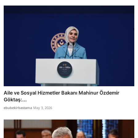
Aile ve Sosyal Hizmetler Bakanı Mahinur Özdemir
Göktaş:...
ebubekirbastama
May 3, 2026