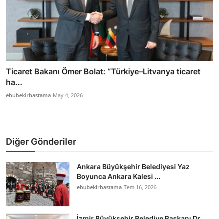
Ticaret Bakanı Ömer Bolat: “Türkiye–Litvanya ticaret
ha...
ebubekirbastama
May 4, 2026
Diğer Gönderiler
Ankara Büyükşehir Belediyesi Yaz
Boyunca Ankara Kalesi ...
ebubekirbastama
Tem 16, 2026
İzmir Büyükşehir Belediye Başkanı Dr.