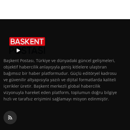
Başkent Postası, Türkiye ve dünyadaki güncel gelişmeleri,
objektif habercilik anlayışıyla geniş kitlelere ulaştıran
bağımsız bir haber platformudur. Güçlü editöryel kadrosu
ve güvenilir altyapısıyla yazılı ve dijital formatlarda kaliteli
içerikler üretir. Başkent merkezli global habercilik
vizyonuyla hareket eden platform, toplumun doğru bilgiye
hızlı ve tarafsız erişimini sağlamayı misyon edinmiştir.