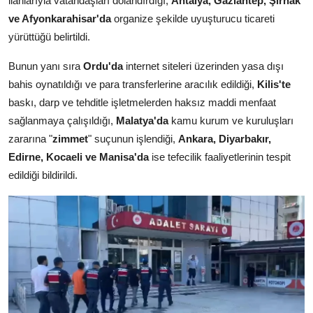
ilanlarıyla vatandaşları dolandırdığı,
Antalya, Gaziantep, Şırnak
ve Afyonkarahisar'da
organize şekilde uyuşturucu ticareti
yürüttüğü belirtildi.
Bunun yanı sıra
Ordu'da
internet siteleri üzerinden yasa dışı
bahis oynatıldığı ve para transferlerine aracılık edildiği,
Kilis'te
baskı, darp ve tehditle işletmelerden haksız maddi menfaat
sağlanmaya çalışıldığı,
Malatya'da
kamu kurum ve kuruluşları
zararına "
zimmet
" suçunun işlendiği,
Ankara, Diyarbakır,
Edirne, Kocaeli ve Manisa'da
ise tefecilik faaliyetlerinin tespit
edildiği bildirildi.