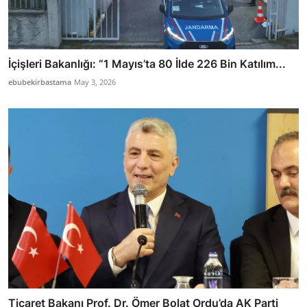
İçişleri Bakanlığı: “1 Mayıs’ta 80 İlde 226 Bin Katılım...
ebubekirbastama
May 3, 2026
Ticaret Bakanı Prof. Dr. Ömer Bolat Ordu’da AK Parti