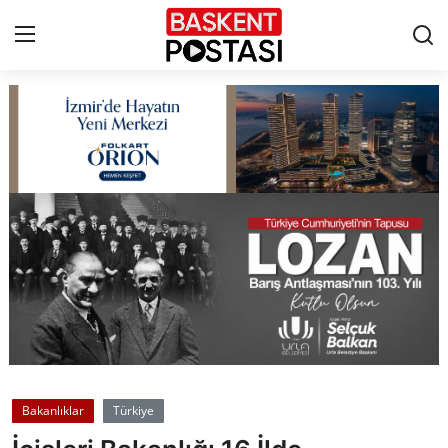
İletişim
Çerez Politikası
Künye
Ankara
TBMM
Yerel Yönetimler
Bakanlıklar
Türkiye
Cumhurbaşkanlığı