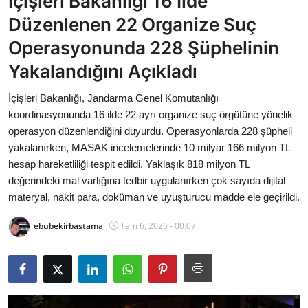
İçişleri Bakanlığı 16 İlde
Bakanlıklar
Düzenlenen 22 Organize Suç
Operasyonunda 228 Şüphelinin
Siyasi Partiler
Yakalandığını Açıkladı
Mülki İdare
İçişleri Bakanlığı, Jandarma Genel Komutanlığı
koordinasyonunda 16 ilde 22 ayrı organize suç örgütüne yönelik
Toplum ve Yaşam
operasyon düzenlendiğini duyurdu. Operasyonlarda 228 şüpheli
yakalanırken, MASAK incelemelerinde 10 milyar 166 milyon TL
Sivil Toplum Kuruluşları
hesap hareketliliği tespit edildi. Yaklaşık 818 milyon TL
değerindeki mal varlığına tedbir uygulanırken çok sayıda dijital
Kamu Kurumları ve Üst Kurullar
materyal, nakit para, doküman ve uyuşturucu madde ele geçirildi.
Resmi Reklamlar
ebubekirbastama
Tem 6, 2026 - 00:07