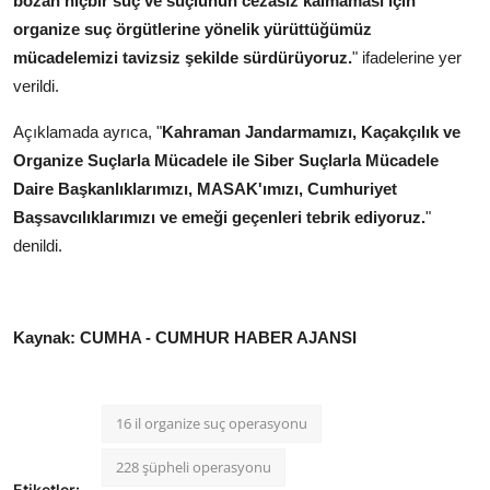
bozan hiçbir suç ve suçlunun cezasız kalmaması için
organize suç örgütlerine yönelik yürüttüğümüz
mücadelemizi tavizsiz şekilde sürdürüyoruz.
" ifadelerine yer
verildi.
Açıklamada ayrıca, "
Kahraman Jandarmamızı, Kaçakçılık ve
Organize Suçlarla Mücadele ile Siber Suçlarla Mücadele
Daire Başkanlıklarımızı, MASAK'ımızı, Cumhuriyet
Başsavcılıklarımızı ve emeği geçenleri tebrik ediyoruz.
"
denildi.
Kaynak: CUMHA - CUMHUR HABER AJANSI
16 il organize suç operasyonu
228 şüpheli operasyonu
Etiketler: