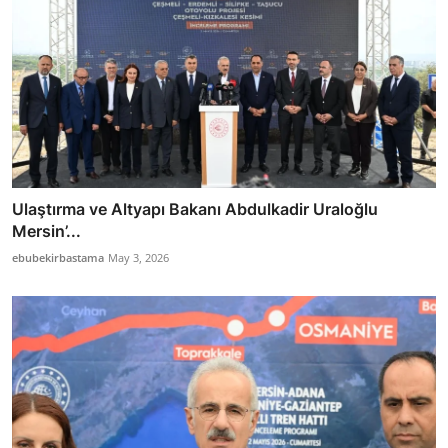
Ulaştırma ve Altyapı Bakanı Abdulkadir Uraloğlu
Mersin’...
ebubekirbastama
May 3, 2026