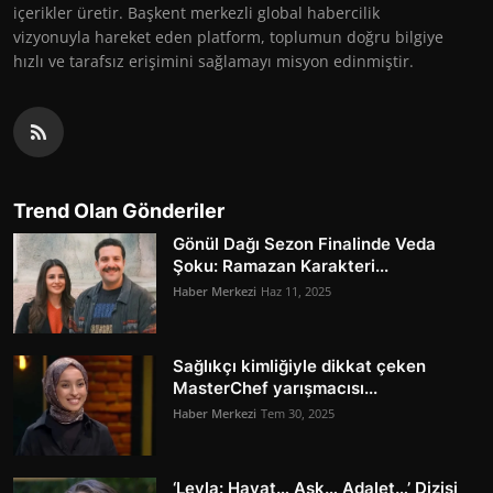
içerikler üretir. Başkent merkezli global habercilik
vizyonuyla hareket eden platform, toplumun doğru bilgiye
hızlı ve tarafsız erişimini sağlamayı misyon edinmiştir.
Trend Olan Gönderiler
Gönül Dağı Sezon Finalinde Veda
Şoku: Ramazan Karakteri...
Haber Merkezi
Haz 11, 2025
Sağlıkçı kimliğiyle dikkat çeken
MasterChef yarışmacısı...
Haber Merkezi
Tem 30, 2025
‘Leyla: Hayat… Aşk… Adalet…’ Dizisi