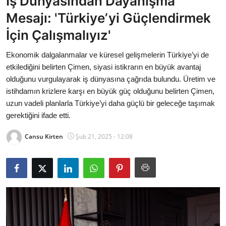
İş Dünyasından Dayanışma
Bakanlıklar
Mesajı: 'Türkiye’yi Güçlendirmek
İçin Çalışmalıyız'
Siyasi Partiler
Ekonomik dalgalanmalar ve küresel gelişmelerin Türkiye’yi de
Mülki İdare
etkilediğini belirten Çimen, siyasi istikrarın en büyük avantaj
olduğunu vurgulayarak iş dünyasına çağrıda bulundu. Üretim ve
Toplum ve Yaşam
istihdamın krizlere karşı en büyük güç olduğunu belirten Çimen,
uzun vadeli planlarla Türkiye’yi daha güçlü bir geleceğe taşımak
Sivil Toplum Kuruluşları
gerektiğini ifade etti.
Kamu Kurumları ve Üst Kurullar
Cansu Kirten
Şub 21, 2025 - 12:08
Resmi Reklamlar