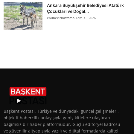
Ankara Büyükşehir Belediyesi Atatürk
Çocukları ve Doğal...
ebubekirbastama
Tem 31, 2026
Başkent Postası, Türkiye ve dünyadaki güncel gelişmeleri,
objektif habercilik anlayışıyla geniş kitlelere ulaştıran
bağımsız bir haber platformudur. Güçlü editöryel kadrosu
ve güvenilir altyapısıyla yazılı ve dijital formatlarda kaliteli