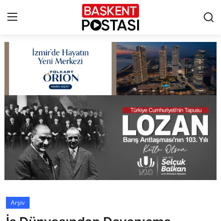
İletişim
Çerez Politikası
Künye
Ankara
TBMM
Yerel Yönetimler
Arşiv
Cumhurbaşkanlığı