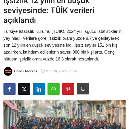
İşsizlik 12 yılın en düşük
Bakanlıklar
seviyesinde: TÜİK verileri
açıklandı
Siyasi Partiler
Türkiye İstatistik Kurumu (TÜİK), 2024 yılı İşgücü İstatistikleri'ni
Mülki İdare
yayınladı. Verilere göre, işsizlik oranı yüzde 8,7'ye gerileyerek
son 12 yılın en düşük seviyesine indi. İşsiz sayısı 151 bin kişi
Toplum ve Yaşam
azalırken, istihdam edilenlerin sayısı 988 bin kişi arttı. Genç
nüfusta işsizlik oranı yüzde 16,3 olarak hesaplandı.
Sivil Toplum Kuruluşları
Haber Merkezi
Mar 20, 2025 - 10:43
Kamu Kurumları ve Üst Kurullar
Resmi Reklamlar