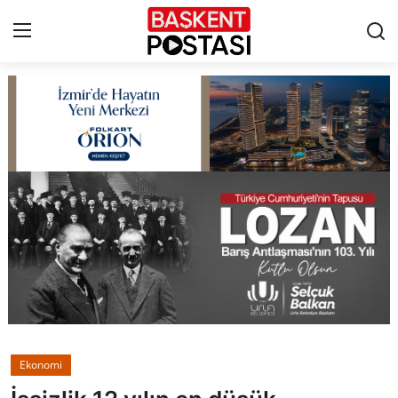
İletişim
Çerez Politikası
Künye
Ankara
TBMM
Yerel Yönetimler
Ekonomi
Cumhurbaşkanlığı