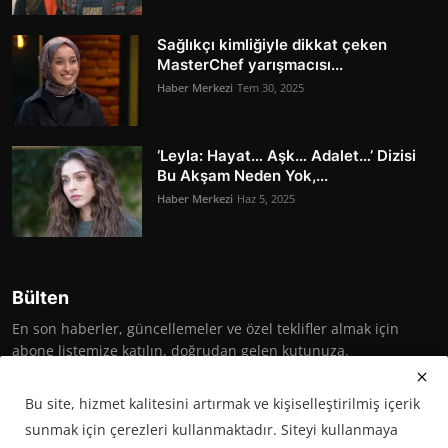
Sağlıkçı kimliğiyle dikkat çeken
MasterChef yarışmacısı...
Haber Merkezi
Tem 30, 2025
‘Leyla: Hayat… Aşk… Adalet…’ Dizisi
Bu Akşam Neden Yok,...
Haber Merkezi
Haz 5, 2025
Bülten
En son haberler, güncellemeler ve özel teklifler almak için
abone listemize katılın, doğrudan gelen kutunuza.
Abone Ol
Bu site, hizmet kalitesini artırmak ve kişiselleştirilmiş içerik
sunmak için çerezleri kullanmaktadır. Siteyi kullanmaya