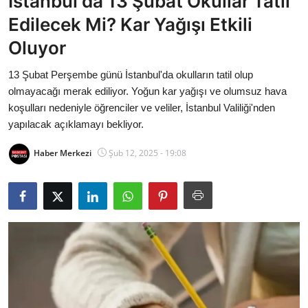
İstanbul'da 13 Şubat Okullar Tatil
Bakanlıklar
Edilecek Mi? Kar Yağışı Etkili
Oluyor
Siyasi Partiler
13 Şubat Perşembe günü İstanbul'da okulların tatil olup
Mülki İdare
olmayacağı merak ediliyor. Yoğun kar yağışı ve olumsuz hava
koşulları nedeniyle öğrenciler ve veliler, İstanbul Valiliği'nden
Toplum ve Yaşam
yapılacak açıklamayı bekliyor.
Sivil Toplum Kuruluşları
Haber Merkezi
Şub 12, 2025 - 19:08
Kamu Kurumları ve Üst Kurullar
Resmi Reklamlar