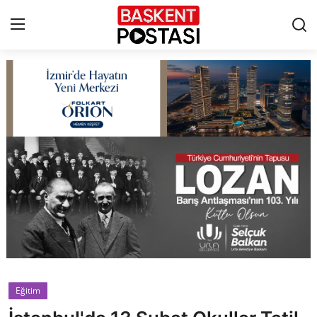
İletişim
Çerez Politikası
Künye
Ankara
TBMM
Yerel Yönetimler
Eğitim
Cumhurbaşkanlığı