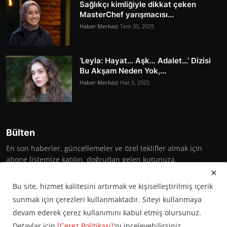
Sağlıkçı kimliğiyle dikkat çeken
MasterChef yarışmacısı...
Haber Merkezi
Tem 30, 2025
‘Leyla: Hayat… Aşk… Adalet…’ Dizisi
Bu Akşam Neden Yok,...
Haber Merkezi
Haz 5, 2025
Bülten
En son haberler, güncellemeler ve özel teklifler almak için
abone listemize katılın, doğrudan gelen kutunuza.
Abone Ol
Bu site, hizmet kalitesini artırmak ve kişiselleştirilmiş içerik
sunmak için çerezleri kullanmaktadır. Siteyi kullanmaya
devam ederek çerez kullanımını kabul etmiş olursunuz.
Detaylar için
[Çerez Politikası]
'nı inceleyebilirsiniz.