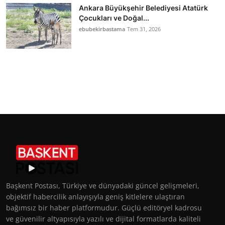
Ankara Büyükşehir Belediyesi Atatürk
Çocukları ve Doğal...
ebubekirbastama
Tem 31, 2026
Başkent Postası, Türkiye ve dünyadaki güncel gelişmeleri,
objektif habercilik anlayışıyla geniş kitlelere ulaştıran
bağımsız bir haber platformudur. Güçlü editöryel kadrosu
ve güvenilir altyapısıyla yazılı ve dijital formatlarda kaliteli