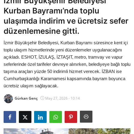
İzmir Büyükşehir Belediyesi
Bakanlıklar
Kurban Bayramı’nda toplu
ulaşımda indirim ve ücretsiz sefer
Siyasi Partiler
düzenlemesine gitti.
Mülki İdare
İzmir Büyükşehir Belediyesi, Kurban Bayramı süresince kent içi
toplu ulaşım hizmetlerinde yeni düzenlemeler uygulanacağını
Toplum ve Yaşam
açıkladı. ESHOT, İZULAŞ, İZTAŞIT, metro, tramvay ve vapur
seferlerinde özel tarifeler devreye alınırken, belediyeye bağlı toplu
Sivil Toplum Kuruluşları
taşıma araçları yüzde 50 indirimli hizmet verecek. İZBAN ise
Cumhurbaşkanlığı Kararnamesi kapsamında bayram boyunca
Kamu Kurumları ve Üst Kurullar
ücretsiz ulaşım sağlayacak.
Resmi Reklamlar
Gürkan Genç
May 27, 2026 - 10:14