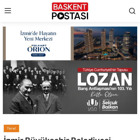
İletişim
Çerez Politikası
Künye
Ankara
TBMM
Yerel Yönetimler
Yerel
Cumhurbaşkanlığı