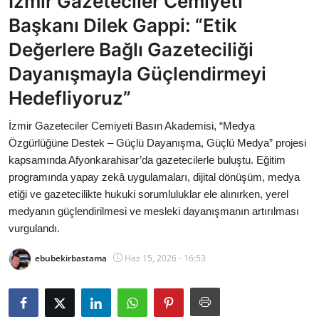
İzmir Gazeteciler Cemiyeti
Bakanlıklar
Başkanı Dilek Gappi: “Etik
Değerlere Bağlı Gazeteciliği
Siyasi Partiler
Dayanışmayla Güçlendirmeyi
Mülki İdare
Hedefliyoruz”
Toplum ve Yaşam
İzmir Gazeteciler Cemiyeti Basın Akademisi, “Medya
Özgürlüğüne Destek – Güçlü Dayanışma, Güçlü Medya” projesi
Sivil Toplum Kuruluşları
kapsamında Afyonkarahisar’da gazetecilerle buluştu. Eğitim
programında yapay zekâ uygulamaları, dijital dönüşüm, medya
Kamu Kurumları ve Üst Kurullar
etiği ve gazetecilikte hukuki sorumluluklar ele alınırken, yerel
medyanın güçlendirilmesi ve mesleki dayanışmanın artırılması
Resmi Reklamlar
vurgulandı.
ebubekirbastama
Haz 15, 2026 - 16:53