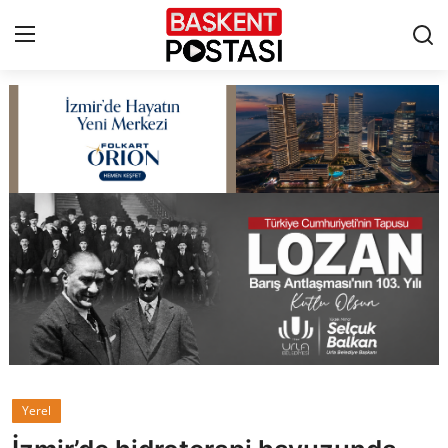
İletişim
Çerez Politikası
Künye
Ankara
TBMM
Yerel Yönetimler
Yerel
Cumhurbaşkanlığı