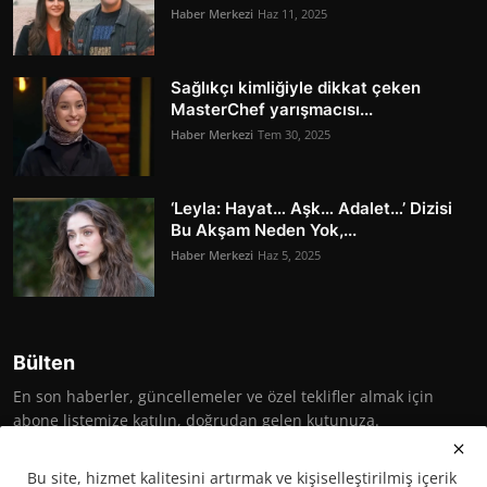
Haber Merkezi
Haz 11, 2025
Sağlıkçı kimliğiyle dikkat çeken
MasterChef yarışmacısı...
Haber Merkezi
Tem 30, 2025
‘Leyla: Hayat… Aşk… Adalet…’ Dizisi
Bu Akşam Neden Yok,...
Haber Merkezi
Haz 5, 2025
Bülten
En son haberler, güncellemeler ve özel teklifler almak için
abone listemize katılın, doğrudan gelen kutunuza.
Abone Ol
Bu site, hizmet kalitesini artırmak ve kişiselleştirilmiş içerik