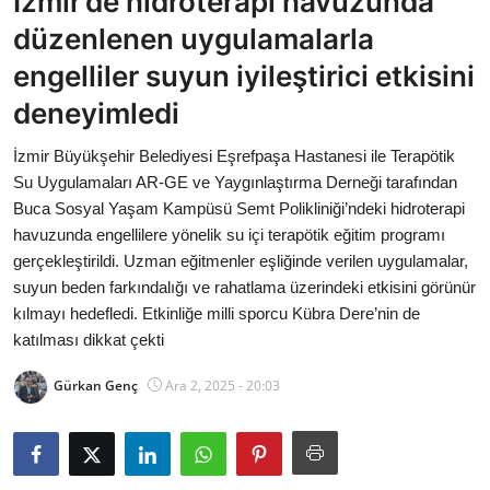
İzmir’de hidroterapi havuzunda
Bakanlıklar
düzenlenen uygulamalarla
engelliler suyun iyileştirici etkisini
Siyasi Partiler
deneyimledi
Mülki İdare
İzmir Büyükşehir Belediyesi Eşrefpaşa Hastanesi ile Terapötik
Su Uygulamaları AR-GE ve Yaygınlaştırma Derneği tarafından
Toplum ve Yaşam
Buca Sosyal Yaşam Kampüsü Semt Polikliniği’ndeki hidroterapi
havuzunda engellilere yönelik su içi terapötik eğitim programı
Sivil Toplum Kuruluşları
gerçekleştirildi. Uzman eğitmenler eşliğinde verilen uygulamalar,
suyun beden farkındalığı ve rahatlama üzerindeki etkisini görünür
Kamu Kurumları ve Üst Kurullar
kılmayı hedefledi. Etkinliğe milli sporcu Kübra Dere’nin de
katılması dikkat çekti
Resmi Reklamlar
Gürkan Genç
Ara 2, 2025 - 20:03