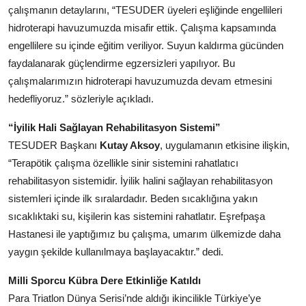
çalışmanın detaylarını, “TESUDER üyeleri eşliğinde engellileri
hidroterapi havuzumuzda misafir ettik. Çalışma kapsamında
engellilere su içinde eğitim veriliyor. Suyun kaldırma gücünden
faydalanarak güçlendirme egzersizleri yapılıyor. Bu
çalışmalarımızın hidroterapi havuzumuzda devam etmesini
hedefliyoruz.” sözleriyle açıkladı.
“İyilik Hali Sağlayan Rehabilitasyon Sistemi”
TESUDER Başkanı
Kutay Aksoy
, uygulamanın etkisine ilişkin,
“Terapötik çalışma özellikle sinir sistemini rahatlatıcı
rehabilitasyon sistemidir. İyilik halini sağlayan rehabilitasyon
sistemleri içinde ilk sıralardadır. Beden sıcaklığına yakın
sıcaklıktaki su, kişilerin kas sistemini rahatlatır. Eşrefpaşa
Hastanesi ile yaptığımız bu çalışma, umarım ülkemizde daha
yaygın şekilde kullanılmaya başlayacaktır.” dedi.
Milli Sporcu Kübra Dere Etkinliğe Katıldı
Para Triatlon Dünya Serisi’nde aldığı ikincilikle Türkiye’ye