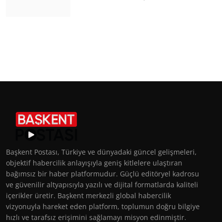
Başkent Postası, Türkiye ve dünyadaki güncel gelişmeleri,
objektif habercilik anlayışıyla geniş kitlelere ulaştıran
bağımsız bir haber platformudur. Güçlü editöryel kadrosu
ve güvenilir altyapısıyla yazılı ve dijital formatlarda kaliteli
içerikler üretir. Başkent merkezli global habercilik
vizyonuyla hareket eden platform, toplumun doğru bilgiye
hızlı ve tarafsız erişimini sağlamayı misyon edinmiştir.