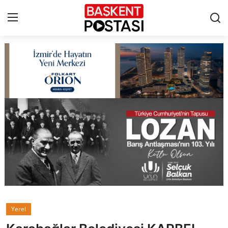
İletişim
Çerez Politikası
Künye
Ankara
TBMM
Yerel Yönetimler
Yerel
Cumhurbaşkanlığı