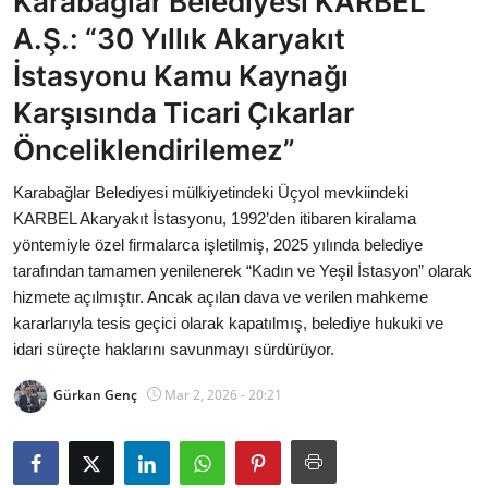
Karabağlar Belediyesi KARBEL
Bakanlıklar
A.Ş.: “30 Yıllık Akaryakıt
İstasyonu Kamu Kaynağı
Siyasi Partiler
Karşısında Ticari Çıkarlar
Mülki İdare
Önceliklendirilemez”
Toplum ve Yaşam
Karabağlar Belediyesi mülkiyetindeki Üçyol mevkiindeki
KARBEL Akaryakıt İstasyonu, 1992’den itibaren kiralama
Sivil Toplum Kuruluşları
yöntemiyle özel firmalarca işletilmiş, 2025 yılında belediye
tarafından tamamen yenilenerek “Kadın ve Yeşil İstasyon” olarak
Kamu Kurumları ve Üst Kurullar
hizmete açılmıştır. Ancak açılan dava ve verilen mahkeme
kararlarıyla tesis geçici olarak kapatılmış, belediye hukuki ve
Resmi Reklamlar
idari süreçte haklarını savunmayı sürdürüyor.
Gürkan Genç
Mar 2, 2026 - 20:21