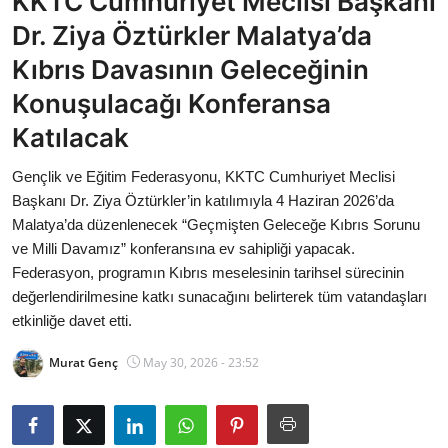
KKTC Cumhuriyet Meclisi Başkanı
Bakanlıklar
Dr. Ziya Öztürkler Malatya’da
Kıbrıs Davasının Geleceğinin
Siyasi Partiler
Konuşulacağı Konferansa
Mülki İdare
Katılacak
Toplum ve Yaşam
Gençlik ve Eğitim Federasyonu, KKTC Cumhuriyet Meclisi
Başkanı Dr. Ziya Öztürkler’in katılımıyla 4 Haziran 2026’da
Sivil Toplum Kuruluşları
Malatya’da düzenlenecek “Geçmişten Geleceğe Kıbrıs Sorunu
ve Milli Davamız” konferansına ev sahipliği yapacak.
Kamu Kurumları ve Üst Kurullar
Federasyon, programın Kıbrıs meselesinin tarihsel sürecinin
değerlendirilmesine katkı sunacağını belirterek tüm vatandaşları
Resmi Reklamlar
etkinliğe davet etti.
Murat Genç
May 30, 2026 - 23:52