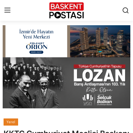
İletişim
Çerez Politikası
Künye
Ankara
TBMM
Yerel Yönetimler
Yerel
Cumhurbaşkanlığı