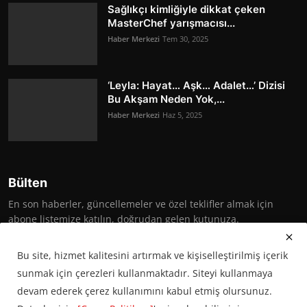
Sağlıkçı kimliğiyle dikkat çeken
MasterChef yarışmacısı...
Haber Merkezi
Tem 30, 2025
‘Leyla: Hayat… Aşk… Adalet…’ Dizisi
Bu Akşam Neden Yok,...
Haber Merkezi
Haz 5, 2025
Bülten
En son haberler, güncellemeler ve özel teklifler almak için
abone listemize katılın, doğrudan gelen kutunuza.
Abone Ol
Bu site, hizmet kalitesini artırmak ve kişiselleştirilmiş içerik
sunmak için çerezleri kullanmaktadır. Siteyi kullanmaya
devam ederek çerez kullanımını kabul etmiş olursunuz.