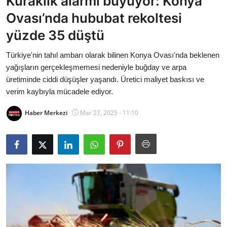
Kuraklık alarmı büyüyor: Konya
Bakanlıklar
Ovası’nda hububat rekoltesi
yüzde 35 düştü
Siyasi Partiler
Türkiye'nin tahıl ambarı olarak bilinen Konya Ovası'nda beklenen
Mülki İdare
yağışların gerçekleşmemesi nedeniyle buğday ve arpa
üretiminde ciddi düşüşler yaşandı. Üretici maliyet baskısı ve
Toplum ve Yaşam
verim kaybıyla mücadele ediyor.
Sivil Toplum Kuruluşları
Haber Merkezi
Mar 27, 2025 - 11:10
Kamu Kurumları ve Üst Kurullar
Resmi Reklamlar