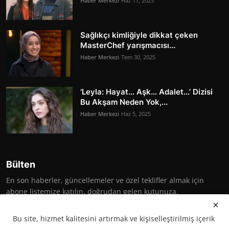
Haber Merkezi
Haz 11, 2025
Sağlıkçı kimliğiyle dikkat çeken
MasterChef yarışmacısı...
Haber Merkezi
Tem 30, 2025
‘Leyla: Hayat… Aşk… Adalet…’ Dizisi
Bu Akşam Neden Yok,...
Haber Merkezi
Haz 5, 2025
Bülten
En son haberler, güncellemeler ve özel teklifler almak için
abone listemize katılın, doğrudan gelen kutunuza.
Abone Ol
Bu site, hizmet kalitesini artırmak ve kişiselleştirilmiş içerik