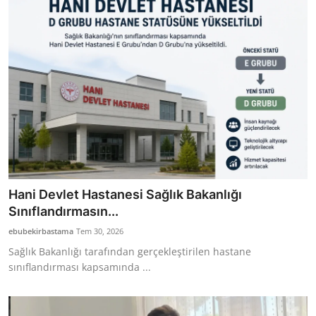
Bakanlıklar
Siyasi Partiler
Mülki İdare
Toplum ve Yaşam
Sivil Toplum Kuruluşları
Kamu Kurumları ve Üst Kurullar
Hani Devlet Hastanesi Sağlık Bakanlığı
Sınıflandırmasın...
Resmi Reklamlar
ebubekirbastama
Tem 30, 2026
Sağlık Bakanlığı tarafından gerçekleştirilen hastane
sınıflandırması kapsamında ...