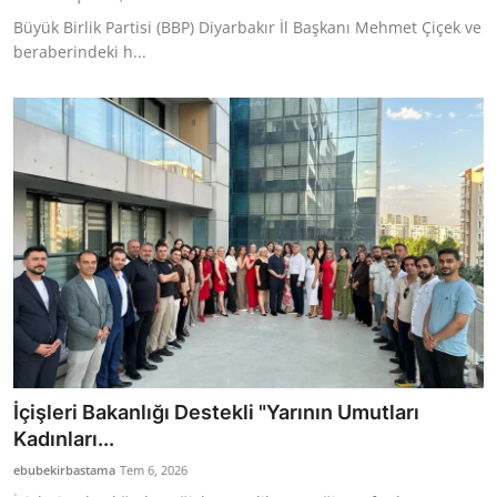
Büyük Birlik Partisi (BBP) Diyarbakır İl Başkanı Mehmet Çiçek ve
beraberindeki h...
İçişleri Bakanlığı Destekli "Yarının Umutları
Kadınları...
ebubekirbastama
Tem 6, 2026