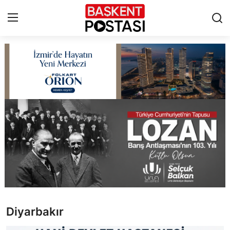
İletişim
Çerez Politikası
Künye
Ankara
TBMM
Yerel Yönetimler
Diyarbakır
Cumhurbaşkanlığı