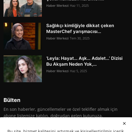
Haber Merkezi
Haz 11, 2025
Sağlıkçı kimliğiyle dikkat çeken
MasterChef yarışmacısı...
Haber Merkezi
Tem 30, 2025
‘Leyla: Hayat… Aşk… Adalet…’ Dizisi
Bu Akşam Neden Yok,...
Haber Merkezi
Haz 5, 2025
Bülten
En son haberler, güncellemeler ve özel teklifler almak için
abone listemize katılın, doğrudan gelen kutunuza.
Abone Ol
Bu site, hizmet kalitesini artırmak ve kişiselleştirilmiş içerik