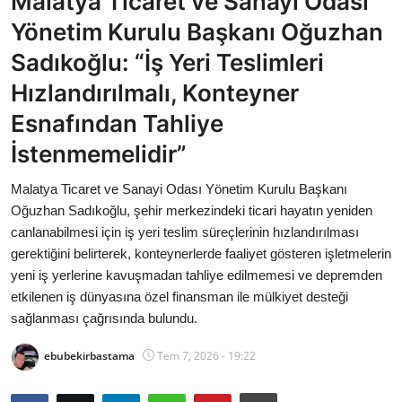
Malatya Ticaret ve Sanayi Odası
Bakanlıklar
Yönetim Kurulu Başkanı Oğuzhan
Sadıkoğlu: “İş Yeri Teslimleri
Siyasi Partiler
Hızlandırılmalı, Konteyner
Mülki İdare
Esnafından Tahliye
İstenmemelidir”
Toplum ve Yaşam
Malatya Ticaret ve Sanayi Odası Yönetim Kurulu Başkanı
Sivil Toplum Kuruluşları
Oğuzhan Sadıkoğlu, şehir merkezindeki ticari hayatın yeniden
canlanabilmesi için iş yeri teslim süreçlerinin hızlandırılması
Kamu Kurumları ve Üst Kurullar
gerektiğini belirterek, konteynerlerde faaliyet gösteren işletmelerin
yeni iş yerlerine kavuşmadan tahliye edilmemesi ve depremden
Resmi Reklamlar
etkilenen iş dünyasına özel finansman ile mülkiyet desteği
sağlanması çağrısında bulundu.
ebubekirbastama
Tem 7, 2026 - 19:22