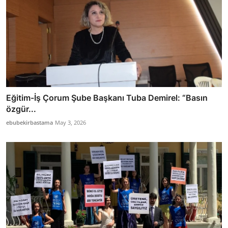
Eğitim-İş Çorum Şube Başkanı Tuba Demirel: “Basın
özgür...
ebubekirbastama
May 3, 2026