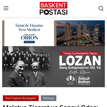
İletişim
Çerez Politikası
Künye
Ankara
TBMM
Yerel Yönetimler
Sivil Toplum Kuruluşları
Malatya
Cumhurbaşkanlığı