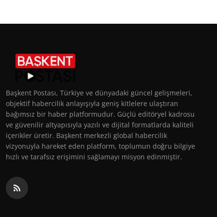
Başkent Postası, Türkiye ve dünyadaki güncel gelişmeleri,
objektif habercilik anlayışıyla geniş kitlelere ulaştıran
bağımsız bir haber platformudur. Güçlü editöryel kadrosu
ve güvenilir altyapısıyla yazılı ve dijital formatlarda kaliteli
içerikler üretir. Başkent merkezli global habercilik
vizyonuyla hareket eden platform, toplumun doğru bilgiye
hızlı ve tarafsız erişimini sağlamayı misyon edinmiştir.