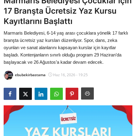
Marmaris Belediyesi Çocuklar İçin
Bakanlıklar
17 Branşta Ücretsiz Yaz Kursu
Kayıtlarını Başlattı
Siyasi Partiler
Marmaris Belediyesi, 6-14 yaş arası çocuklara yönelik 17 farklı
Mülki İdare
branşta ücretsiz yaz kursları düzenliyor. Spor, dans, zeka
oyunları ve sanat alanlarını kapsayan kurslar için kayıtlar
Toplum ve Yaşam
başladı. Kontenjanların sınırlı olduğu program 29 Haziran’da
başlayacak ve 26 Ağustos’a kadar devam edecek.
Sivil Toplum Kuruluşları
ebubekirbastama
Haz 16, 2026 - 19:25
Kamu Kurumları ve Üst Kurullar
Resmi Reklamlar