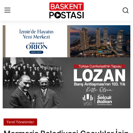
İletişim
Çerez Politikası
Künye
Ankara
TBMM
Yerel Yönetimler
Yerel Yönetimler
Cumhurbaşkanlığı