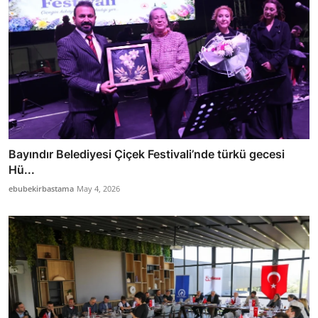
Bayındır Belediyesi Çiçek Festivali’nde türkü gecesi
Hü...
ebubekirbastama
May 4, 2026