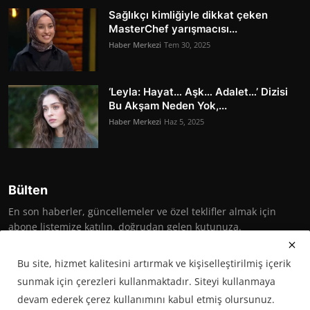
Sağlıkçı kimliğiyle dikkat çeken
MasterChef yarışmacısı...
Haber Merkezi
Tem 30, 2025
‘Leyla: Hayat… Aşk… Adalet…’ Dizisi
Bu Akşam Neden Yok,...
Haber Merkezi
Haz 5, 2025
Bülten
En son haberler, güncellemeler ve özel teklifler almak için
abone listemize katılın, doğrudan gelen kutunuza.
Abone Ol
Bu site, hizmet kalitesini artırmak ve kişiselleştirilmiş içerik
sunmak için çerezleri kullanmaktadır. Siteyi kullanmaya
devam ederek çerez kullanımını kabul etmiş olursunuz.