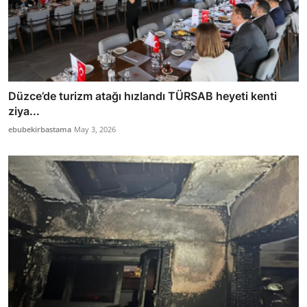
Düzce’de turizm atağı hızlandı TÜRSAB heyeti kenti
ziya...
ebubekirbastama
May 3, 2026