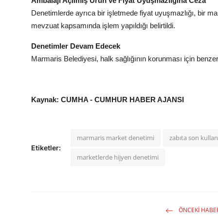
Ambalajı Açılmış Ürün ve Fiyat Uyuşmazlığına Ceza
Denetimlerde ayrıca bir işletmede fiyat uyuşmazlığı, bir mar
mevzuat kapsamında işlem yapıldığı belirtildi.
Denetimler Devam Edecek
Marmaris Belediyesi, halk sağlığının korunması için benzer ko
Kaynak: CUMHA - CUMHUR HABER AJANSI
marmaris market denetimi
zabıta son kulla
Etiketler:
marketlerde hijyen denetimi
ÖNCEKI HABE