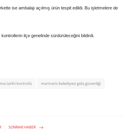
kette ise ambalajı açılmış ürün tespit edildi. Bu işletmelere de
ntrollerin ilçe genelinde sürdürüleceğini bildirdi.
nma tarihi kontrolü
marmaris belediyesi gıda güvenliği
R
SONRAKI HABER