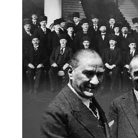
Bakanlıklar
Siyasi Partiler
Mülki İdare
Toplum ve Yaşam
Sivil Toplum Kuruluşları
Kamu Kurumları ve Üst Kurullar
Resmi Reklamlar