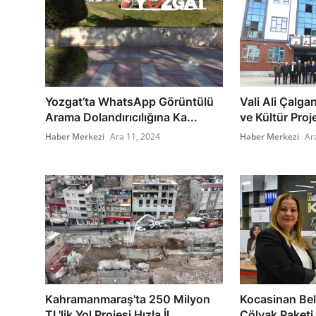
Yozgat’ta WhatsApp Görüntülü
Vali Ali Çalga
Arama Dolandırıcılığına Ka...
ve Kültür Proje
Haber Merkezi
Ara 11, 2024
Haber Merkezi
Ar
Kahramanmaraş'ta 250 Milyon
Kocasinan Bel
TL'lik Yol Projesi Hızla İl...
Çölyak Paketi 