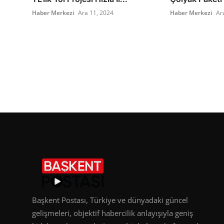
Haber Merkezi
Ara 11, 2024
Haber Merkezi
Ar
Başkent Postası, Türkiye ve dünyadaki güncel
gelişmeleri, objektif habercilik anlayışıyla geniş