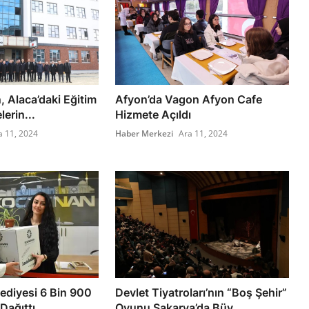
n, Alaca’daki Eğitim
Afyon’da Vagon Afyon Cafe
lerin...
Hizmete Açıldı
a 11, 2024
Haber Merkezi
Ara 11, 2024
ediyesi 6 Bin 900
Devlet Tiyatroları’nın “Boş Şehir”
Dağıttı
Oyunu Sakarya’da Büy...