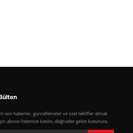
Bülten
En son haberler, güncellemeler ve özel teklifler almak
için abone listemize katılın, doğrudan gelen kutunuza.