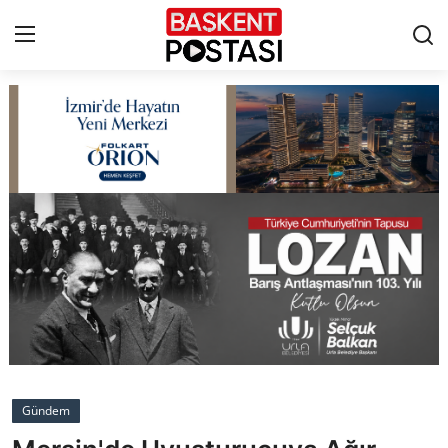
İletişim
Çerez Politikası
Künye
Ankara
TBMM
Yerel Yönetimler
Gündem
Cumhurbaşkanlığı