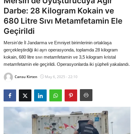
Mersin'de Uyuşturucuya Ağır
Bakanlıklar
Darbe: 28 Kilogram Kokain ve
680 Litre Sıvı Metamfetamin Ele
Siyasi Partiler
Geçirildi
Mülki İdare
Mersin'de İl Jandarma ve Emniyet birimlerinin ortaklaşa
gerçekleştirdiği iki ayrı operasyonda, toplamda 28 kilogram
Toplum ve Yaşam
kokain, 680 litre sıvı metamfetamin ve 3,5 kilogram kristal
metamfetamin ele geçirildi. Operasyonlarda iki şüpheli yakalandı.
Sivil Toplum Kuruluşları
Cansu Kirten
May 6, 2025 - 22:10
Kamu Kurumları ve Üst Kurullar
Resmi Reklamlar