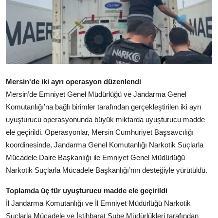
Mersin'de
iki
ayrı
operasyon
düzenlendi
Mersin’de
Emniyet
Genel
Müdürlüğü
ve
Jandarma
Genel
Komutanlığı’na
bağlı
birimler
tarafından
gerçekleştirilen
iki
ayrı
uyuşturucu
operasyonunda
büyük
miktarda
uyuşturucu
madde
ele
geçirildi.
Operasyonlar,
Mersin
Cumhuriyet
Başsavcılığı
koordinesinde,
Jandarma
Genel
Komutanlığı
Narkotik
Suçlarla
Mücadele
Daire
Başkanlığı
ile
Emniyet
Genel
Müdürlüğü
Narkotik
Suçlarla
Mücadele
Başkanlığı’nın
desteğiyle
yürütüldü.
Toplamda
üç
tür
uyuşturucu
madde
ele
geçirildi
İl
Jandarma
Komutanlığı
ve
İl
Emniyet
Müdürlüğü
Narkotik
Suçlarla
Mücadele
ve
İstihbarat
Şube
Müdürlükleri
tarafından