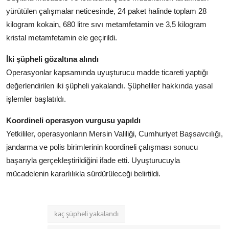
yürütülen
çalışmalar
neticesinde,
24
paket
halinde
toplam
28
kilogram
kokain,
680
litre
sıvı
metamfetamin
ve
3,5
kilogram
kristal
metamfetamin
ele
geçirildi.
İki
şüpheli
gözaltına
alındı
Operasyonlar
kapsamında
uyuşturucu
madde
ticareti
yaptığı
değerlendirilen
iki
şüpheli
yakalandı.
Şüpheliler
hakkında
yasal
işlemler
başlatıldı.
Koordineli
operasyon
vurgusu
yapıldı
Yetkililer,
operasyonların
Mersin
Valiliği,
Cumhuriyet
Başsavcılığı,
jandarma
ve
polis
birimlerinin
koordineli
çalışması
sonucu
başarıyla
gerçekleştirildiğini
ifade
etti.
Uyuşturucuyla
mücadelenin
kararlılıkla
sürdürüleceği
belirtildi.
kaç şüpheli yakalandı