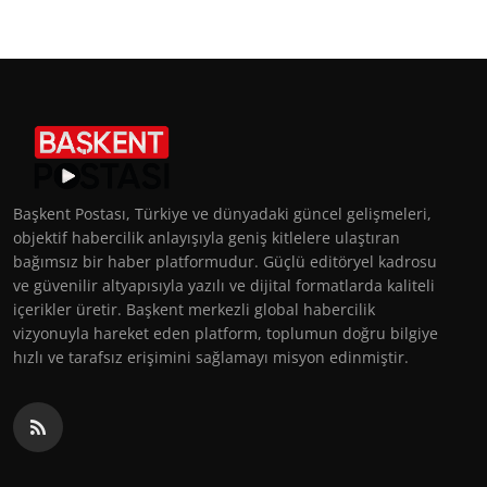
Başkent Postası, Türkiye ve dünyadaki güncel gelişmeleri,
objektif habercilik anlayışıyla geniş kitlelere ulaştıran
bağımsız bir haber platformudur. Güçlü editöryel kadrosu
ve güvenilir altyapısıyla yazılı ve dijital formatlarda kaliteli
içerikler üretir. Başkent merkezli global habercilik
vizyonuyla hareket eden platform, toplumun doğru bilgiye
hızlı ve tarafsız erişimini sağlamayı misyon edinmiştir.