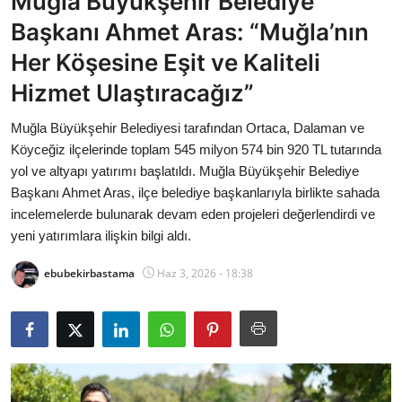
Muğla Büyükşehir Belediye
Bakanlıklar
Başkanı Ahmet Aras: “Muğla’nın
Her Köşesine Eşit ve Kaliteli
Siyasi Partiler
Hizmet Ulaştıracağız”
Mülki İdare
Muğla Büyükşehir Belediyesi tarafından Ortaca, Dalaman ve
Köyceğiz ilçelerinde toplam 545 milyon 574 bin 920 TL tutarında
Toplum ve Yaşam
yol ve altyapı yatırımı başlatıldı. Muğla Büyükşehir Belediye
Başkanı Ahmet Aras, ilçe belediye başkanlarıyla birlikte sahada
Sivil Toplum Kuruluşları
incelemelerde bulunarak devam eden projeleri değerlendirdi ve
yeni yatırımlara ilişkin bilgi aldı.
Kamu Kurumları ve Üst Kurullar
ebubekirbastama
Haz 3, 2026 - 18:38
Resmi Reklamlar