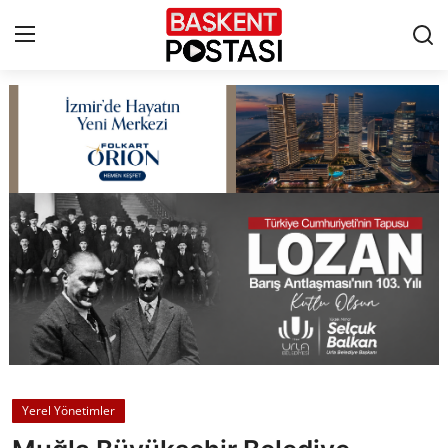
İletişim
Çerez Politikası
Künye
Ankara
TBMM
Yerel Yönetimler
Yerel Yönetimler
Cumhurbaşkanlığı