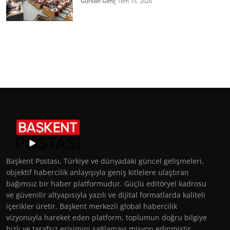
Gürkan Genç
Tem 15, 2026
Başkent Postası, Türkiye ve dünyadaki güncel gelişmeleri,
objektif habercilik anlayışıyla geniş kitlelere ulaştıran
bağımsız bir haber platformudur. Güçlü editöryel kadrosu
ve güvenilir altyapısıyla yazılı ve dijital formatlarda kaliteli
içerikler üretir. Başkent merkezli global habercilik
vizyonuyla hareket eden platform, toplumun doğru bilgiye
hızlı ve tarafsız erişimini sağlamayı misyon edinmiştir.