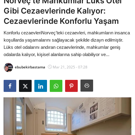
Norveç’te Mahkumlar Lüks Otel
Bakanlıklar
Gibi Cezaevlerinde Kalıyor:
Cezaevlerinde Konforlu Yaşam
Siyasi Partiler
Konforlu cezaevleriNorveç’teki cezaevleri, mahkumların insanca
Mülki İdare
koşullarda yaşamalarını sağlayacak şekilde dizayn edilmiştir.
Lüks otel odalarını andıran cezaevlerinde, mahkumlar geniş
Toplum ve Yaşam
odalarda kalıyor, kişisel alanlarına sahip olabiliyor ve...
Sivil Toplum Kuruluşları
ebubekirbastama
Mar 21, 2025 - 07:28
Kamu Kurumları ve Üst Kurullar
Resmi Reklamlar