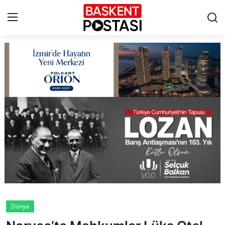
İletişim
Çerez Politikası
Künye
Ankara
TBMM
Yerel Yönetimler
Dünya
Cumhurbaşkanlığı