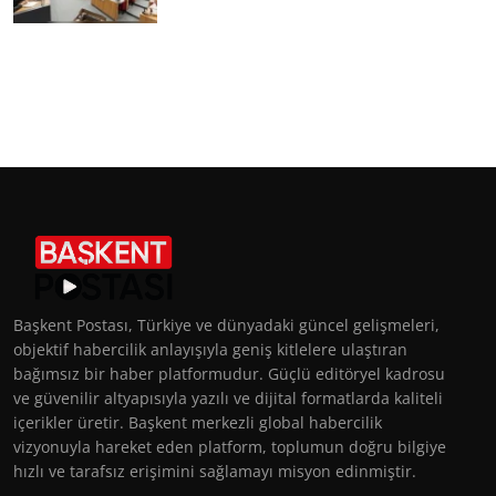
Başkent Postası, Türkiye ve dünyadaki güncel gelişmeleri,
objektif habercilik anlayışıyla geniş kitlelere ulaştıran
bağımsız bir haber platformudur. Güçlü editöryel kadrosu
ve güvenilir altyapısıyla yazılı ve dijital formatlarda kaliteli
içerikler üretir. Başkent merkezli global habercilik
vizyonuyla hareket eden platform, toplumun doğru bilgiye
hızlı ve tarafsız erişimini sağlamayı misyon edinmiştir.