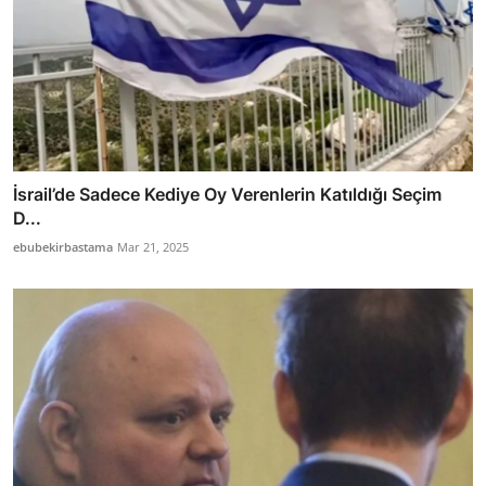
İsrail’de Sadece Kediye Oy Verenlerin Katıldığı Seçim
D...
ebubekirbastama
Mar 21, 2025