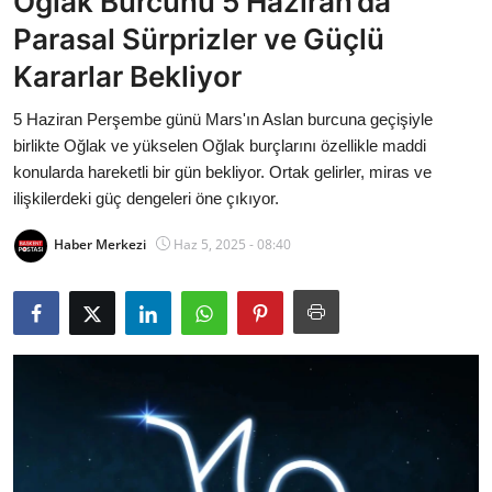
Oğlak Burcunu 5 Haziran’da
Bakanlıklar
Parasal Sürprizler ve Güçlü
Kararlar Bekliyor
Siyasi Partiler
5 Haziran Perşembe günü Mars'ın Aslan burcuna geçişiyle
Mülki İdare
birlikte Oğlak ve yükselen Oğlak burçlarını özellikle maddi
konularda hareketli bir gün bekliyor. Ortak gelirler, miras ve
Toplum ve Yaşam
ilişkilerdeki güç dengeleri öne çıkıyor.
Sivil Toplum Kuruluşları
Haber Merkezi
Haz 5, 2025 - 08:40
Kamu Kurumları ve Üst Kurullar
Resmi Reklamlar