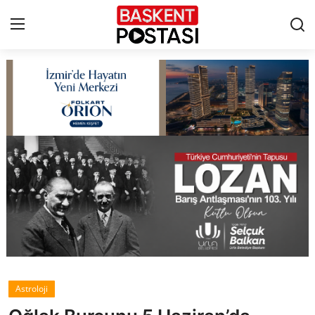
İletişim
Çerez Politikası
Künye
Ankara
TBMM
Yerel Yönetimler
Astroloji
Cumhurbaşkanlığı