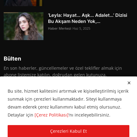
‘Leyla: Hayat… Aşk… Adalet…’ Dizisi
Bu Akşam Neden Yok,...
Haber Merkezi
Haz 5, 2025
Bülten
En son haberler, güncellemeler ve özel teklifler almak için
abone listemize katılın, doğrudan gelen kutunuza.
Abone Ol
Bu site, hizmet kalitesini artırmak ve kişiselleştirilmiş içerik
sunmak için çerezleri kullanmaktadır. Siteyi kullanmaya
devam ederek çerez kullanımını kabul etmiş olursunuz.
Detaylar için
[Çerez Politikası]
'nı inceleyebilirsiniz.
© 2016 Başkent Postası. Tüm hakları saklıdır.
Çerezleri Kabul Et
KVKK Aydınlatma Metni