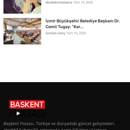
ebubekirbastama
Tem 19, 2026
İzmir Büyükşehir Belediye Başkanı Dr.
Cemil Tugay: “Kar...
Gürkan Genç
Tem 15, 2026
Başkent Postası, Türkiye ve dünyadaki güncel gelişmeleri,
objektif habercilik anlayışıyla geniş kitlelere ulaştıran