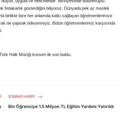
 düşün, uygula ve neticelendir” tavsiyesinde bulunmuştu.
ok fedakarlık gösterdiğini biliyoruz. Dünyada pek az meslek
zla birlikte bize her anlamda katkı sağlayan öğretmenlerimize
arak ne yapsak ödeyemeyiz. Bütün öğretmenlerimiz karşısında
i.
ürk Halk Müziği konseri ile son buldu.
R
SONRAKI HABER
ı
Bin Öğrenciye 1.5 Milyon TL Eğitim Yardımı Yatırıldı