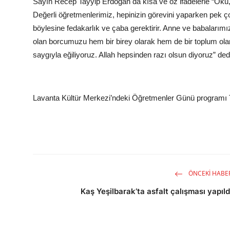
Sayın Recep Tayyip Erdoğan da kısa ve öz ifadelerle “Oku,
Değerli öğretmenlerimiz, hepinizin görevini yaparken pek ç
böylesine fedakarlık ve çaba gerektirir. Anne ve babalarımı
olan borcumuzu hem bir birey olarak hem de bir toplum ol
saygıyla eğiliyoruz. Allah hepsinden razı olsun diyoruz” ded
Lavanta Kültür Merkezi’ndeki Öğretmenler Günü programı T
ÖNCEKI HABE
Kaş Yeşilbarak’ta asfalt çalışması yapıld