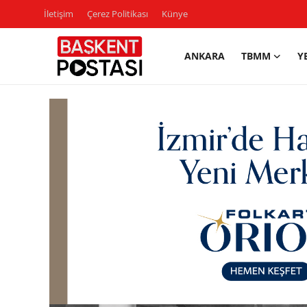
İletişim
Çerez Politikası
Künye
ANKARA
TBMM
Y
İletişim
Çerez Politikası
Künye
Ankara
TBMM
Yerel Yönetimler
Cumhurbaşkanlığı