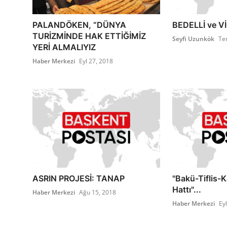
PALANDÖKEN, “DÜNYA
BEDELLİ ve V
TURİZMİNDE HAK ETTİĞİMİZ
Seyfi Uzunkök
Te
YERİ ALMALIYIZ
Haber Merkezi
Eyl 27, 2018
ASRIN PROJESİ: TANAP
"Bakü-Tiflis-
Hattı"...
Haber Merkezi
Ağu 15, 2018
Haber Merkezi
Ey