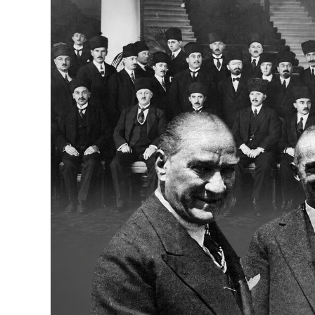
Bakanlıklar
Siyasi Partiler
Mülki İdare
Toplum ve Yaşam
Sivil Toplum Kuruluşları
Kamu Kurumları ve Üst Kurullar
Resmi Reklamlar