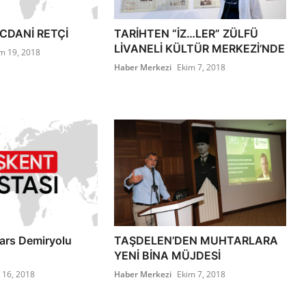
İCDANİ RETÇİ
TARİHTEN “İZ…LER” ZÜLFÜ
LİVANELİ KÜLTÜR MERKEZİ’NDE
m 19, 2018
Haber Merkezi
Ekim 7, 2018
Kars Demiryolu
TAŞDELEN’DEN MUHTARLARA
YENİ BİNA MÜJDESİ
l 16, 2018
Haber Merkezi
Ekim 7, 2018