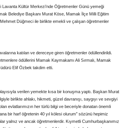
i Lavanta Kültür Merkezi’nde Öğretmenler Günü yemeği
k Belediye Başkanı Murat Köse, Mamak İlçe Milli Eğitim
ehmet Düğmeci ile birlikte emekli ve çalışan öğretmenler
larına katılan ve dereceye giren öğretmenler ödüllendirildi.
ğretmenlere ödüllerini Mamak Kaymakamı Ali Sırmalı, Mamak
üdürü Elif Özbek takdim etti.
yısıyla verilen yemekte kısa bir konuşma yaptı. Başkan Murat
giyle birlikte ahlakı, hikmeti, güzel davranışı, saygıyı ve sevgiyi
lan evlatlarımızın her türlü bilgi ve beceriyle donatan önemli
Bana bir harf öğretenin 40 yıl kölesi olurum” sözünü hepimiz
ranlar yalnız ve ancak öğretmenlerdir. Kıymetli Cumhurbaşkanımız