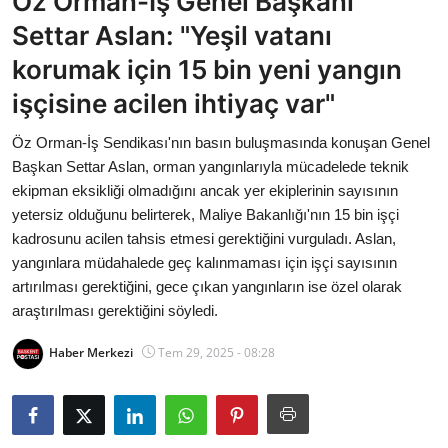
Öz Orman-İş Genel Başkanı
Bakanlıklar
Settar Aslan: "Yeşil vatanı
korumak için 15 bin yeni yangın
Siyasi Partiler
işçisine acilen ihtiyaç var"
Mülki İdare
Öz Orman-İş Sendikası'nın basın buluşmasında konuşan Genel
Başkan Settar Aslan, orman yangınlarıyla mücadelede teknik
Toplum ve Yaşam
ekipman eksikliği olmadığını ancak yer ekiplerinin sayısının
yetersiz olduğunu belirterek, Maliye Bakanlığı'nın 15 bin işçi
Sivil Toplum Kuruluşları
kadrosunu acilen tahsis etmesi gerektiğini vurguladı. Aslan,
yangınlara müdahalede geç kalınmaması için işçi sayısının
Kamu Kurumları ve Üst Kurullar
artırılması gerektiğini, gece çıkan yangınların ise özel olarak
araştırılması gerektiğini söyledi.
Resmi Reklamlar
Haber Merkezi
Tem 29, 2025 - 08:28