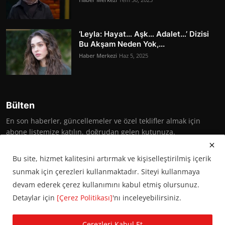
‘Leyla: Hayat… Aşk… Adalet…’ Dizisi
Bu Akşam Neden Yok,...
Haber Merkezi
Haz 5, 2025
Bülten
En son haberler, güncellemeler ve özel teklifler almak için
abone listemize katılın, doğrudan gelen kutunuza.
Abone Ol
Bu site, hizmet kalitesini artırmak ve kişiselleştirilmiş içerik
sunmak için çerezleri kullanmaktadır. Siteyi kullanmaya
devam ederek çerez kullanımını kabul etmiş olursunuz.
Detaylar için
[Çerez Politikası]
'nı inceleyebilirsiniz.
© 2016 Başkent Postası. Tüm hakları saklıdır.
Çerezleri Kabul Et