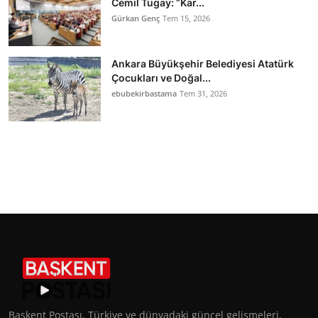
Cemil Tugay: “Kar...
Gürkan Genç
Tem 15, 2026
Ankara Büyükşehir Belediyesi Atatürk
Çocukları ve Doğal...
ebubekirbastama
Tem 31, 2026
Başkent Postası, Türkiye ve dünyadaki güncel gelişmeleri,