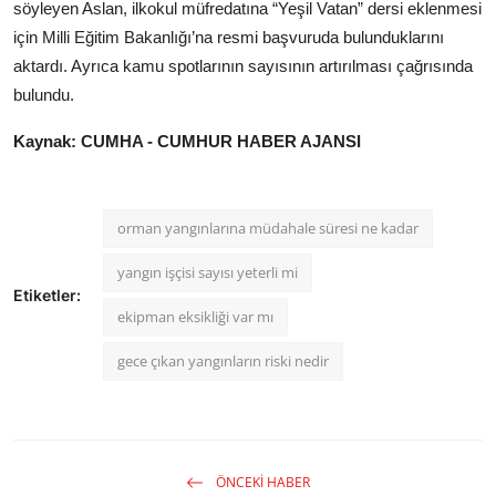
söyleyen Aslan, ilkokul müfredatına “Yeşil Vatan” dersi eklenmesi
için Milli Eğitim Bakanlığı’na resmi başvuruda bulunduklarını
aktardı. Ayrıca kamu spotlarının sayısının artırılması çağrısında
bulundu.
Kaynak: CUMHA - CUMHUR HABER AJANSI
orman yangınlarına müdahale süresi ne kadar
yangın işçisi sayısı yeterli mi
Etiketler:
ekipman eksikliği var mı
gece çıkan yangınların riski nedir
ÖNCEKI HABER