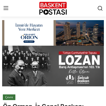
İletişim
Çerez Politikası
Künye
Ankara
TBMM
Yerel Yönetimler
Çevre
Cumhurbaşkanlığı