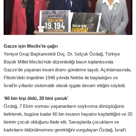
Gazze için Meclis'te çağrı
Yeniyol Grup Başkanvekili Doç. Dr. Selçuk Özdağ, Türkiye
Büyük Millet Meclisi’nde düzenlediği basın toplantısında
Gazze'de yaşanan insani dramı gündeme taşıdı. Açıklamasında,
Filistin’deki trajedinin 1948 yılında Nekbe ile başladığını ve
İsrail’in yıllardır sistematik olarak işgale devam ettiğini söyledi.
‘60 bin kişi öldü, 20 bini çocuk’
Özdağ, 7 Ekim sonrası yaşananların soykırıma dönüştüğünü
belirterek, bugüne kadar 60 bin insanın hayatını kaybettiğini ve 20
bininin çocuk olduğunu ifade etti. Savaşlarda çocukların ve
kadınların öldürülmemesi gerektiğini vurgulayan Özdağ, İsrail'i