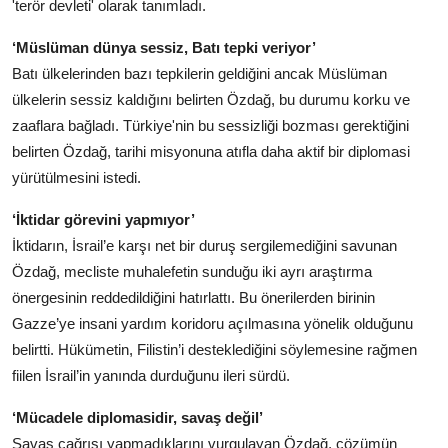
'terör devleti' olarak tanımladı.
‘Müslüman dünya sessiz, Batı tepki veriyor’
Batı ülkelerinden bazı tepkilerin geldiğini ancak Müslüman
ülkelerin sessiz kaldığını belirten Özdağ, bu durumu korku ve
zaaflara bağladı. Türkiye'nin bu sessizliği bozması gerektiğini
belirten Özdağ, tarihi misyonuna atıfla daha aktif bir diplomasi
yürütülmesini istedi.
‘İktidar görevini yapmıyor’
İktidarın, İsrail’e karşı net bir duruş sergilemediğini savunan
Özdağ, mecliste muhalefetin sunduğu iki ayrı araştırma
önergesinin reddedildiğini hatırlattı. Bu önerilerden birinin
Gazze’ye insani yardım koridoru açılmasına yönelik olduğunu
belirtti. Hükümetin, Filistin’i desteklediğini söylemesine rağmen
fiilen İsrail’in yanında durduğunu ileri sürdü.
‘Mücadele diplomasidir, savaş değil’
Savaş çağrısı yapmadıklarını vurgulayan Özdağ, çözümün