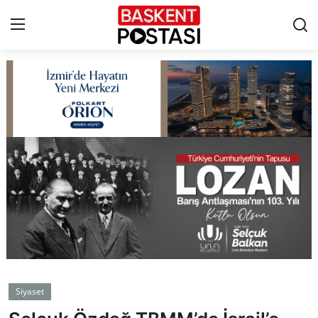
İletişim
Çerez Politikası
Künye
Ankara
TBMM
Yerel Yönetimler
Siyaset
Cumhurbaşkanlığı