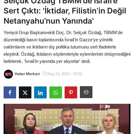
Selçuk Özdağ TBMM’de İsrail’e
Bakanlıklar
Sert Çıktı: 'İktidar, Filistin’in Değil
Netanyahu’nun Yanında'
Siyasi Partiler
Yeniyol Grup Başkanvekili Doç. Dr. Selçuk Özdağ, TBMM'de
Mülki İdare
düzenlediği basın toplantısında İsrail'in Gazze'ye yönelik
saldırılarını ve iktidarın dış politika tutumunu sert ifadelerle
Toplum ve Yaşam
eleştirdi. Özdağ, iktidarın söylemleriyle eylemlerinin örtüşmediğini
belirterek, 'İsrail'in yanında yer alıyorlar' dedi.
Sivil Toplum Kuruluşları
Haber Merkezi
May 23, 2025 - 10:50
Kamu Kurumları ve Üst Kurullar
Resmi Reklamlar