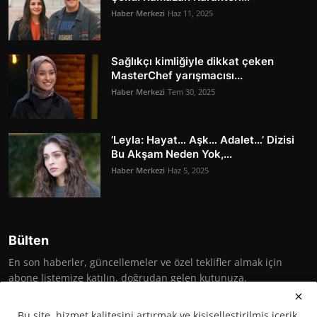
Haber Merkezi
Haz 11, 2025
Sağlıkçı kimliğiyle dikkat çeken
MasterChef yarışmacısı...
Haber Merkezi
Tem 30, 2025
‘Leyla: Hayat… Aşk… Adalet…’ Dizisi
Bu Akşam Neden Yok,...
Haber Merkezi
Haz 5, 2025
Bülten
En son haberler, güncellemeler ve özel teklifler almak için
abone listemize katılın, doğrudan gelen kutunuza.
Abone Ol
Bu site, hizmet kalitesini artırmak ve kişiselleştirilmiş içerik