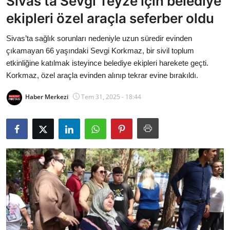
Sivas’ta Sevgi Teyze için belediye
Bakanlıklar
ekipleri özel araçla seferber oldu
Siyasi Partiler
Sivas’ta sağlık sorunları nedeniyle uzun süredir evinden
çıkamayan 66 yaşındaki Sevgi Korkmaz, bir sivil toplum
Mülki İdare
etkinliğine katılmak isteyince belediye ekipleri harekete geçti.
Korkmaz, özel araçla evinden alınıp tekrar evine bırakıldı.
Toplum ve Yaşam
Haber Merkezi
Tem 31, 2025 - 18:44
Sivil Toplum Kuruluşları
Kamu Kurumları ve Üst Kurullar
Resmi Reklamlar