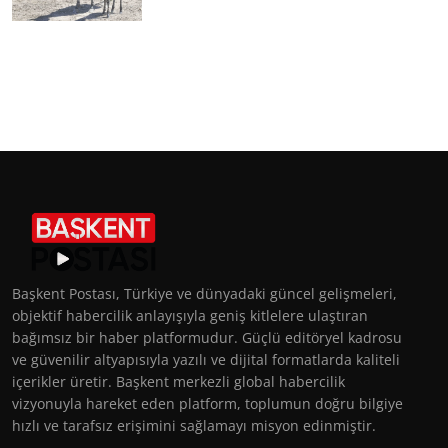
Başkent Postası, Türkiye ve dünyadaki güncel gelişmeleri,
objektif habercilik anlayışıyla geniş kitlelere ulaştıran
bağımsız bir haber platformudur. Güçlü editöryel kadrosu
ve güvenilir altyapısıyla yazılı ve dijital formatlarda kaliteli
içerikler üretir. Başkent merkezli global habercilik
vizyonuyla hareket eden platform, toplumun doğru bilgiye
hızlı ve tarafsız erişimini sağlamayı misyon edinmiştir.