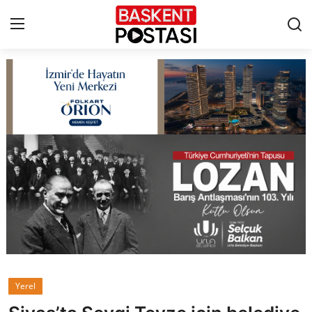
İletişim
Çerez Politikası
Künye
Ankara
TBMM
Yerel Yönetimler
Yerel
Cumhurbaşkanlığı