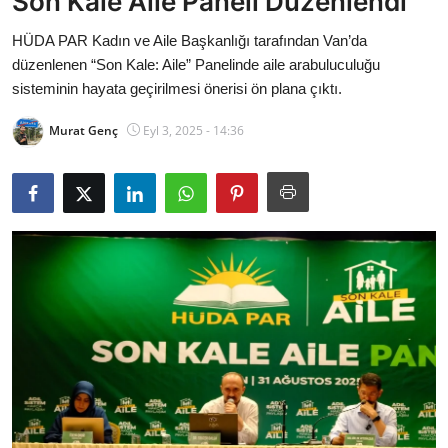
Son Kale Aile Paneli Düzenlendi
Bakanlıklar
HÜDA PAR Kadın ve Aile Başkanlığı tarafından Van’da
düzenlenen “Son Kale: Aile” Panelinde aile arabuluculuğu
Siyasi Partiler
sisteminin hayata geçirilmesi önerisi ön plana çıktı.
Mülki İdare
Murat Genç
Eyl 3, 2025 - 14:36
Toplum ve Yaşam
Sivil Toplum Kuruluşları
Kamu Kurumları ve Üst Kurullar
Resmi Reklamlar