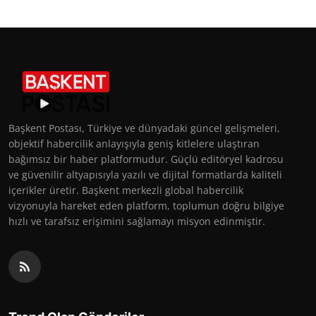
Başkent Postası, Türkiye ve dünyadaki güncel gelişmeleri,
objektif habercilik anlayışıyla geniş kitlelere ulaştıran
bağımsız bir haber platformudur. Güçlü editöryel kadrosu
ve güvenilir altyapısıyla yazılı ve dijital formatlarda kaliteli
içerikler üretir. Başkent merkezli global habercilik
vizyonuyla hareket eden platform, toplumun doğru bilgiye
hızlı ve tarafsız erişimini sağlamayı misyon edinmiştir.