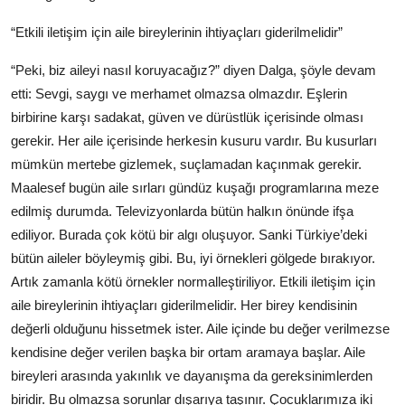
“Etkili iletişim için aile bireylerinin ihtiyaçları giderilmelidir”
“Peki, biz aileyi nasıl koruyacağız?” diyen Dalga, şöyle devam
etti: Sevgi, saygı ve merhamet olmazsa olmazdır. Eşlerin
birbirine karşı sadakat, güven ve dürüstlük içerisinde olması
gerekir. Her aile içerisinde herkesin kusuru vardır. Bu kusurları
mümkün mertebe gizlemek, suçlamadan kaçınmak gerekir.
Maalesef bugün aile sırları gündüz kuşağı programlarına meze
edilmiş durumda. Televizyonlarda bütün halkın önünde ifşa
ediliyor. Burada çok kötü bir algı oluşuyor. Sanki Türkiye’deki
bütün aileler böyleymiş gibi. Bu, iyi örnekleri gölgede bırakıyor.
Artık zamanla kötü örnekler normalleştiriliyor. Etkili iletişim için
aile bireylerinin ihtiyaçları giderilmelidir. Her birey kendisinin
değerli olduğunu hissetmek ister. Aile içinde bu değer verilmezse
kendisine değer verilen başka bir ortam aramaya başlar. Aile
bireyleri arasında yakınlık ve dayanışma da gereksinimlerden
biridir. Bu olmazsa sorunlar dışarıya taşınır. Çocuklarımıza iki