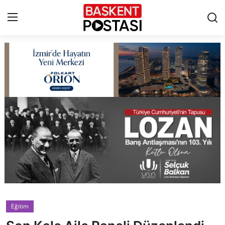
İletişim
Çerez Politikası
Künye
Ankara
TBMM
Yerel Yönetimler
Eğitim
Cumhurbaşkanlığı