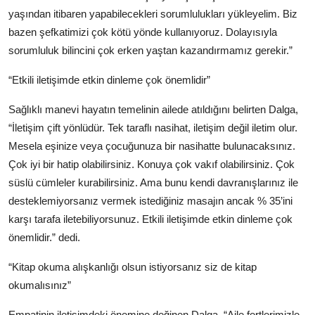
yaşından itibaren yapabilecekleri sorumlulukları yükleyelim. Biz
bazen şefkatimizi çok kötü yönde kullanıyoruz. Dolayısıyla
sorumluluk bilincini çok erken yaştan kazandırmamız gerekir.”
“Etkili iletişimde etkin dinleme çok önemlidir”
Sağlıklı manevi hayatın temelinin ailede atıldığını belirten Dalga,
“İletişim çift yönlüdür. Tek taraflı nasihat, iletişim değil iletim olur.
Mesela eşinize veya çocuğunuza bir nasihatte bulunacaksınız.
Çok iyi bir hatip olabilirsiniz. Konuya çok vakıf olabilirsiniz. Çok
süslü cümleler kurabilirsiniz. Ama bunu kendi davranışlarınız ile
desteklemiyorsanız vermek istediğiniz masajın ancak % 35’ini
karşı tarafa iletebiliyorsunuz. Etkili iletişimde etkin dinleme çok
önemlidir.” dedi.
“Kitap okuma alışkanlığı olsun istiyorsanız siz de kitap
okumalısınız”
Empatinin iletişimdeki önemine değinen Dalga, “Aile fertlerimizle