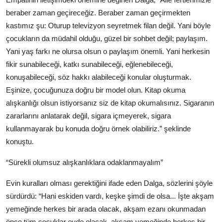
beraber zaman geçireceğiz. Beraber zaman geçirmekten
kastımız şu: Oturup televizyon seyretmek filan değil. Yani böyle
çocukların da müdahil olduğu, güzel bir sohbet değil; paylaşım.
Yani yaş farkı ne olursa olsun o paylaşım önemli. Yani herkesin
fikir sunabileceği, katkı sunabileceği, eğlenebileceği,
konuşabileceği, söz hakkı alabileceği konular oluşturmak.
Eşinize, çocuğunuza doğru bir model olun. Kitap okuma
alışkanlığı olsun istiyorsanız siz de kitap okumalısınız. Sigaranın
zararlarını anlatarak değil, sigara içmeyerek, sigara
kullanmayarak bu konuda doğru örnek olabiliriz.” şeklinde
konuştu.
“Sürekli olumsuz alışkanlıklara odaklanmayalım”
Evin kuralları olması gerektiğini ifade eden Dalga, sözlerini şöyle
sürdürdü: “Hani eskiden vardı, keşke şimdi de olsa... İşte akşam
yemeğinde herkes bir arada olacak, akşam ezanı okunmadan
önce tüm çocuklar evde olacak, akşam yemeğinde herkes bir