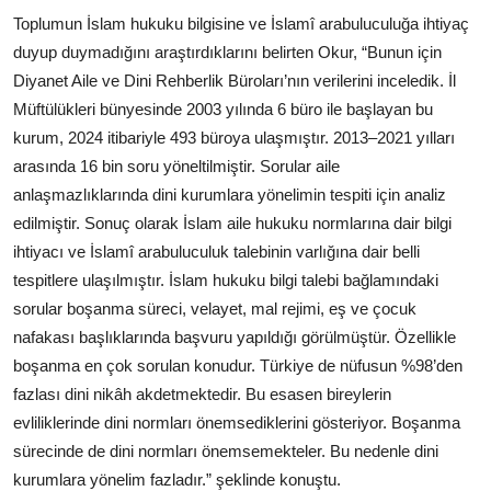
Toplumun İslam hukuku bilgisine ve İslamî arabuluculuğa ihtiyaç
duyup duymadığını araştırdıklarını belirten Okur, “Bunun için
Diyanet Aile ve Dini Rehberlik Büroları’nın verilerini inceledik. İl
Müftülükleri bünyesinde 2003 yılında 6 büro ile başlayan bu
kurum, 2024 itibariyle 493 büroya ulaşmıştır. 2013–2021 yılları
arasında 16 bin soru yöneltilmiştir. Sorular aile
anlaşmazlıklarında dini kurumlara yönelimin tespiti için analiz
edilmiştir. Sonuç olarak İslam aile hukuku normlarına dair bilgi
ihtiyacı ve İslamî arabuluculuk talebinin varlığına dair belli
tespitlere ulaşılmıştır. İslam hukuku bilgi talebi bağlamındaki
sorular boşanma süreci, velayet, mal rejimi, eş ve çocuk
nafakası başlıklarında başvuru yapıldığı görülmüştür. Özellikle
boşanma en çok sorulan konudur. Türkiye de nüfusun %98’den
fazlası dini nikâh akdetmektedir. Bu esasen bireylerin
evliliklerinde dini normları önemsediklerini gösteriyor. Boşanma
sürecinde de dini normları önemsemekteler. Bu nedenle dini
kurumlara yönelim fazladır.” şeklinde konuştu.