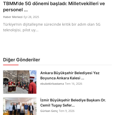
TBMM’de 5G dönemi başladı: Milletvekilleri ve
Bakanlıklar
personel ...
Haber Merkezi
Eyl 28, 2025
Siyasi Partiler
Türkiye’nin dijitalleşme sürecinde kritik bir adım olan 5G
teknolojisi, pilot uy...
Mülki İdare
Toplum ve Yaşam
Sivil Toplum Kuruluşları
Diğer Gönderiler
Kamu Kurumları ve Üst Kurullar
Ankara Büyükşehir Belediyesi Yaz
Boyunca Ankara Kalesi ...
Resmi Reklamlar
ebubekirbastama
Tem 16, 2026
İzmir Büyükşehir Belediye Başkanı Dr.
Cemil Tugay Sefer...
Gürkan Genç
Tem 9, 2026