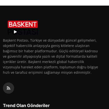
Başkent Postası, Türkiye ve dünyadaki güncel gelişmeleri,
objektif habercilik anlayışıyla geniş kitlelere ulaştıran
bağımsız bir haber platformudur. Güçlü editöryel kadrosu
ve güvenilir altyapısıyla yazılı ve dijital formatlarda kaliteli
içerikler üretir. Başkent merkezli global habercilik
vizyonuyla hareket eden platform, toplumun doğru bilgiye
hızlı ve tarafsız erişimini sağlamayı misyon edinmiştir.
Trend Olan Gönderiler