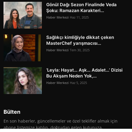
Gönül Dağı Sezon Finalinde Veda
Şoku: Ramazan Karakteri...
Haber Merkezi
Haz 11, 2025
Sağlıkçı kimliğiyle dikkat çeken
MasterChef yarışmacısı...
Haber Merkezi
Tem 30, 2025
‘Leyla: Hayat… Aşk… Adalet…’ Dizisi
Bu Akşam Neden Yok,...
Haber Merkezi
Haz 5, 2025
Bülten
En son haberler, güncellemeler ve özel teklifler almak için
abone listemize katılın, doğrudan gelen kutunuza.