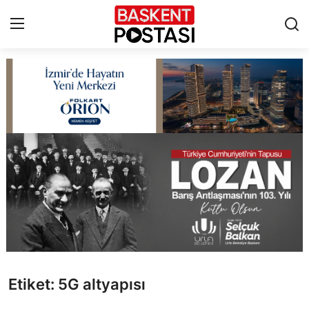
İletişim
Çerez Politikası
Künye
Ankara
TBMM
Yerel Yönetimler
Etiket: 5G altyapısı
Cumhurbaşkanlığı