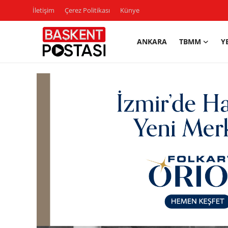
İletişim
Çerez Politikası
Künye
ANKARA
TBMM
Y
İletişim
Çerez Politikası
Künye
Ankara
TBMM
Yerel Yönetimler
Cumhurbaşkanlığı