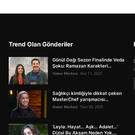
Trend Olan Gönderiler
Gönül Dağı Sezon Finalinde Veda
Şoku: Ramazan Karakteri...
Haber Merkezi
Haz 11, 2025
Sağlıkçı kimliğiyle dikkat çeken
MasterChef yarışmacısı...
Haber Merkezi
Tem 30, 2025
‘Leyla: Hayat… Aşk… Adalet…’
Dizisi Bu Akşam Neden Yok,...