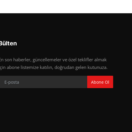
Bülten
En son haberler, güncellemeler ve özel teklifler almak
için abone listemize katılın, doğrudan gelen kutunuza.
Abone Ol