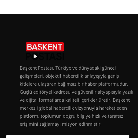
Başkent Postası, Türkiye ve dünyadaki güncel
gelişmeleri, objektif habercilik anlayışıyla geniş
kitlelere ulaştıran bağımsız bir haber platformudur.
Güçlü editöryel kadrosu ve güvenilir altyapısıyla yazılı
ve dijital formatlarda kaliteli içerikler üretir. Başkent
merkezli global habercilik vizyonuyla hareket eden
platform, toplumun doğru bilgiye hızlı ve tarafsız
erişimini sağlamayı misyon edinmiştir.