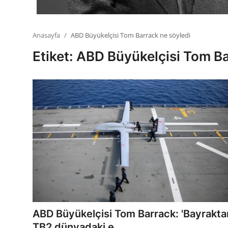
Anasayfa
ABD Büyükelçisi Tom Barrack ne söyledi
Etiket: ABD Büyükelçisi Tom Ba
ABD Büyükelçisi Tom Barrack: 'Bayrakta
TB2 dünyadaki e...