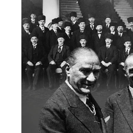
Bakanlıklar
Siyasi Partiler
Mülki İdare
Toplum ve Yaşam
Sivil Toplum Kuruluşları
Kamu Kurumları ve Üst Kurullar
Resmi Reklamlar