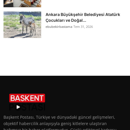
Ankara Büyükşehir Belediyesi Atatürk
Çocukları ve Doğal...
ebubekirbastama
Tem 31, 2026
Başkent Postası, Türkiye ve dünyadaki güncel gelişmeleri,
objektif habercilik anlayışıyla geniş kitlelere ulaştıran
bağımsız bir haber platformudur. Güçlü editöryel kadrosu