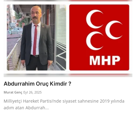
Bakanlıklar
Siyasi Partiler
Mülki İdare
Toplum ve Yaşam
Sivil Toplum Kuruluşları
Kamu Kurumları ve Üst Kurullar
Abdurrahim Oruç Kimdir ?
Murat Genç
Eyl 26, 2025
Resmi Reklamlar
Milliyetçi Hareket Partisi’nde siyaset sahnesine 2019 yılında
adım atan Abdurrah...