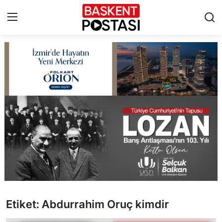
İletişim
Çerez Politikası
Künye
Ankara
TBMM
Yerel Yönetimler
Etiket: Abdurrahim Oruç kimdir
Cumhurbaşkanlığı