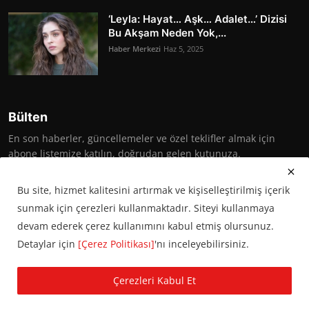
‘Leyla: Hayat… Aşk… Adalet…’ Dizisi
Bu Akşam Neden Yok,...
Haber Merkezi
Haz 5, 2025
Bülten
En son haberler, güncellemeler ve özel teklifler almak için
abone listemize katılın, doğrudan gelen kutunuza.
Abone Ol
Bu site, hizmet kalitesini artırmak ve kişiselleştirilmiş içerik
sunmak için çerezleri kullanmaktadır. Siteyi kullanmaya
devam ederek çerez kullanımını kabul etmiş olursunuz.
Detaylar için
[Çerez Politikası]
'nı inceleyebilirsiniz.
© 2016 Başkent Postası. Tüm hakları saklıdır.
Çerezleri Kabul Et
KVKK Aydınlatma Metni