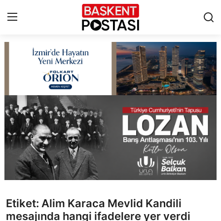
İletişim
Çerez Politikası
Künye
Ankara
TBMM
Yerel Yönetimler
Etiket: Alim Karaca Mevlid Kandili
Cumhurbaşkanlığı
mesajında hangi ifadelere yer verdi