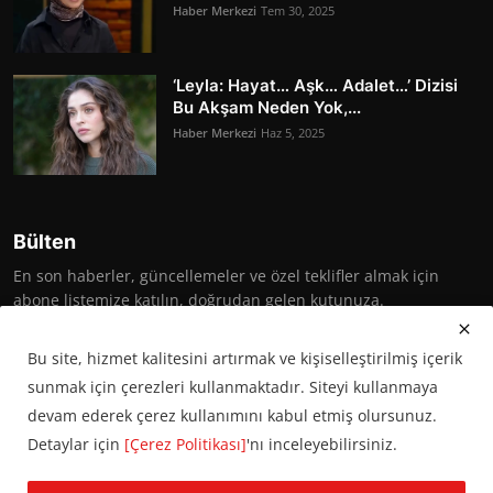
Haber Merkezi
Tem 30, 2025
‘Leyla: Hayat… Aşk… Adalet…’ Dizisi
Bu Akşam Neden Yok,...
Haber Merkezi
Haz 5, 2025
Bülten
En son haberler, güncellemeler ve özel teklifler almak için
abone listemize katılın, doğrudan gelen kutunuza.
Abone Ol
Bu site, hizmet kalitesini artırmak ve kişiselleştirilmiş içerik
sunmak için çerezleri kullanmaktadır. Siteyi kullanmaya
devam ederek çerez kullanımını kabul etmiş olursunuz.
Detaylar için
[Çerez Politikası]
'nı inceleyebilirsiniz.
© 2016 Başkent Postası. Tüm hakları saklıdır.