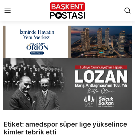
İletişim
Çerez Politikası
Künye
Ankara
TBMM
Yerel Yönetimler
Etiket: amedspor süper lige yükselince
Cumhurbaşkanlığı
kimler tebrik etti