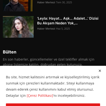
Haber Merkezi
Tem 30, 2025
‘Leyla: Hayat… Aşk… Adalet…’ Dizisi
Bu Akşam Neden Yok,...
Haber Merkezi
Haz 5, 2025
Bülten
En son haberler, güncellemeler ve özel teklifler almak için
abone listemize katılın, doğrudan gelen kutunuza.
Abone Ol
Bu site, hizmet kalitesini artırmak ve kişiselleştirilmiş içerik
sunmak için çerezleri kullanmaktadır. Siteyi kullanmaya
devam ederek çerez kullanımını kabul etmiş olursunuz.
Detaylar için
[Çerez Politikası]
'nı inceleyebilirsiniz.
© 2016 Başkent Postası. Tüm hakları saklıdır.