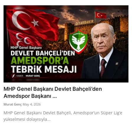
Bakanlıklar
Siyasi Partiler
Mülki İdare
Toplum ve Yaşam
Sivil Toplum Kuruluşları
Kamu Kurumları ve Üst Kurullar
MHP Genel Başkanı Devlet Bahçeli’den
Resmi Reklamlar
Amedspor Başkanı ...
Murat Genç
May 4, 2026
MHP Genel Başkanı Devlet Bahçeli, Amedspor’un Süper Lig’e
yükselmesi dolayısıyla...