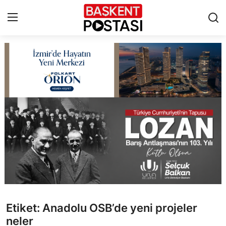
İletişim
Çerez Politikası
Künye
Ankara
TBMM
Yerel Yönetimler
Etiket: Anadolu OSB’de yeni projeler
Cumhurbaşkanlığı
neler