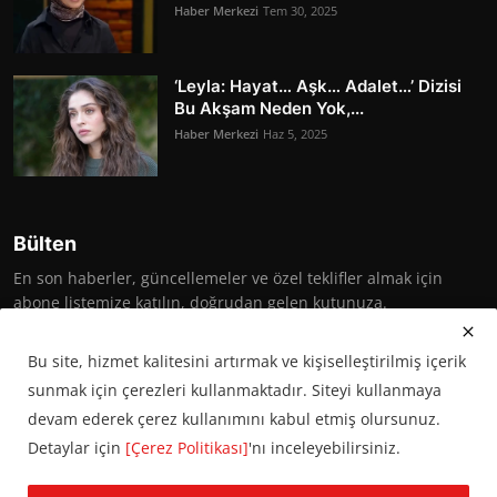
Haber Merkezi
Tem 30, 2025
‘Leyla: Hayat… Aşk… Adalet…’ Dizisi
Bu Akşam Neden Yok,...
Haber Merkezi
Haz 5, 2025
Bülten
En son haberler, güncellemeler ve özel teklifler almak için
abone listemize katılın, doğrudan gelen kutunuza.
Abone Ol
Bu site, hizmet kalitesini artırmak ve kişiselleştirilmiş içerik
sunmak için çerezleri kullanmaktadır. Siteyi kullanmaya
devam ederek çerez kullanımını kabul etmiş olursunuz.
Detaylar için
[Çerez Politikası]
'nı inceleyebilirsiniz.
© 2016 Başkent Postası. Tüm hakları saklıdır.