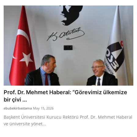
Bakanlıklar
Siyasi Partiler
Mülki İdare
Toplum ve Yaşam
Sivil Toplum Kuruluşları
Kamu Kurumları ve Üst Kurullar
Prof. Dr. Mehmet Haberal: “Görevimiz ülkemize
Resmi Reklamlar
bir çivi ...
ebubekirbastama
May 15, 2026
Başkent Üniversitesi Kurucu Rektörü Prof. Dr. Mehmet Haberal
ve üniversite yönet...