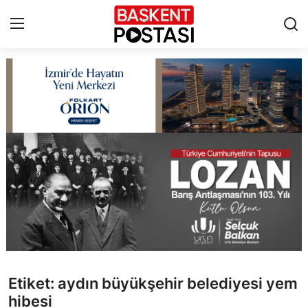
İletişim
Çerez Politikası
Künye
Ankara
TBMM
Yerel Yönetimler
Etiket: aydın büyükşehir belediyesi yem
Cumhurbaşkanlığı
hibesi