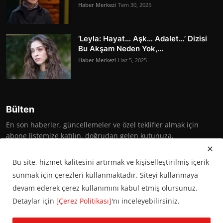
Haber Merkezi
Tem 30, 2025
‘Leyla: Hayat… Aşk… Adalet…’ Dizisi
Bu Akşam Neden Yok,...
Haber Merkezi
Haz 5, 2025
Bülten
En son haberler, güncellemeler ve özel teklifler almak için
abone listemize katılın, doğrudan gelen kutunuza.
Abone Ol
Bu site, hizmet kalitesini artırmak ve kişiselleştirilmiş içerik
sunmak için çerezleri kullanmaktadır. Siteyi kullanmaya
devam ederek çerez kullanımını kabul etmiş olursunuz.
Detaylar için
[Çerez Politikası]
'nı inceleyebilirsiniz.
© 2016 Başkent Postası. Tüm hakları saklıdır.