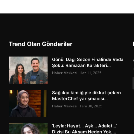
Trend Olan Gönderiler
Gönül Dağı Sezon Finalinde Veda
Şoku: Ramazan Karakteri...
Haber Merkezi
Haz 11, 2025
Sağlıkçı kimliğiyle dikkat çeken
MasterChef yarışmacısı...
Haber Merkezi
Tem 30, 2025
‘Leyla: Hayat… Aşk… Adalet…’
Dizisi Bu Akşam Neden Yok,...