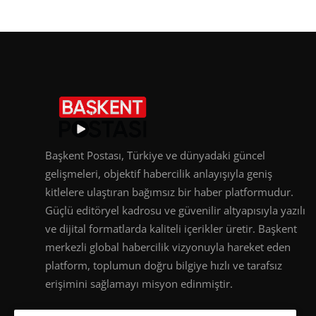
Başkent Postası, Türkiye ve dünyadaki güncel
gelişmeleri, objektif habercilik anlayışıyla geniş
kitlelere ulaştıran bağımsız bir haber platformudur.
Güçlü editöryel kadrosu ve güvenilir altyapısıyla yazılı
ve dijital formatlarda kaliteli içerikler üretir. Başkent
merkezli global habercilik vizyonuyla hareket eden
platform, toplumun doğru bilgiye hızlı ve tarafsız
erişimini sağlamayı misyon edinmiştir.