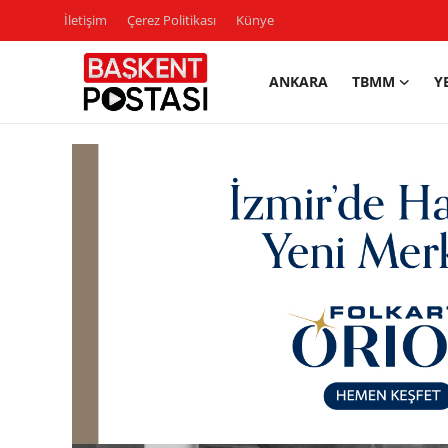
İletişim
Çerez Politikası
Künye
ANKARA
TBMM
Y
İletişim
Çerez Politikası
Künye
Ankara
TBMM
Yerel Yönetimler
Cumhurbaşkanlığı