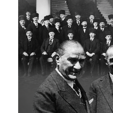
Bakanlıklar
Siyasi Partiler
Mülki İdare
Toplum ve Yaşam
Sivil Toplum Kuruluşları
Kamu Kurumları ve Üst Kurullar
Resmi Reklamlar