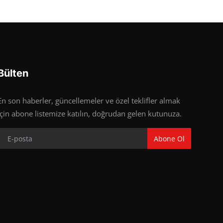
Bülten
En son haberler, güncellemeler ve özel teklifler almak
için abone listemize katılın, doğrudan gelen kutunuza.
Abone Ol