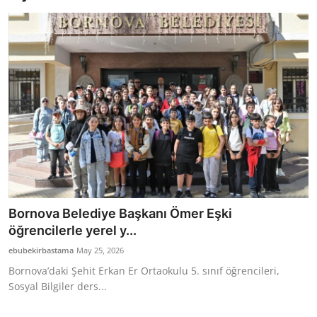
Bakanlıklar
Siyasi Partiler
Mülki İdare
Toplum ve Yaşam
Sivil Toplum Kuruluşları
Kamu Kurumları ve Üst Kurullar
Bornova Belediye Başkanı Ömer Eşki
Resmi Reklamlar
öğrencilerle yerel y...
ebubekirbastama
May 25, 2026
Bornova’daki Şehit Erkan Er Ortaokulu 5. sınıf öğrencileri,
Sosyal Bilgiler ders...