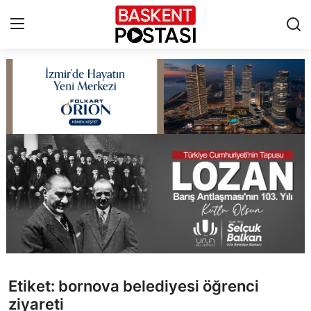
İletişim
Çerez Politikası
Künye
Ankara
TBMM
Yerel Yönetimler
Etiket: bornova belediyesi öğrenci
Cumhurbaşkanlığı
ziyareti