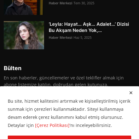
Haber Merkezi
Tem 30, 2025
‘Leyla: Hayat… Aşk… Adalet…’ Dizisi
Bu Akşam Neden Yok,...
Haber Merkezi
Haz 5, 2025
Bülten
En son haberler, güncellemeler ve özel teklifler almak için
abone listemize katılın, doğrudan gelen kutunuza.
Abone Ol
Bu site, hizmet kalitesini artırmak ve kişiselleştirilmiş içerik
sunmak için çerezleri kullanmaktadır. Siteyi kullanmaya
devam ederek çerez kullanımını kabul etmiş olursunuz.
Detaylar için
[Çerez Politikası]
'nı inceleyebilirsiniz.
© 2016 Başkent Postası. Tüm hakları saklıdır.