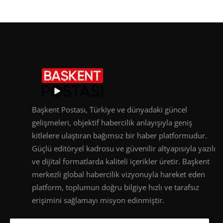
Başkent Postası, Türkiye ve dünyadaki güncel
gelişmeleri, objektif habercilik anlayışıyla geniş
kitlelere ulaştıran bağımsız bir haber platformudur.
Güçlü editöryel kadrosu ve güvenilir altyapısıyla yazılı
ve dijital formatlarda kaliteli içerikler üretir. Başkent
merkezli global habercilik vizyonuyla hareket eden
platform, toplumun doğru bilgiye hızlı ve tarafsız
erişimini sağlamayı misyon edinmiştir.