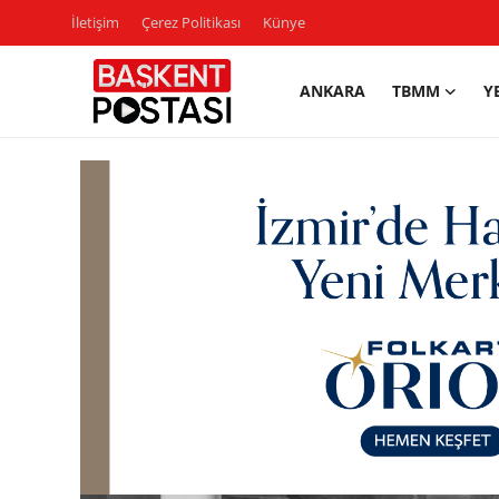
İletişim
Çerez Politikası
Künye
ANKARA
TBMM
Y
İletişim
Çerez Politikası
Künye
Ankara
TBMM
Yerel Yönetimler
Cumhurbaşkanlığı