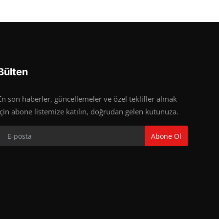
Bülten
En son haberler, güncellemeler ve özel teklifler almak
için abone listemize katılın, doğrudan gelen kutunuza.
Abone Ol