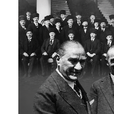
Bakanlıklar
Siyasi Partiler
Mülki İdare
Toplum ve Yaşam
Sivil Toplum Kuruluşları
Kamu Kurumları ve Üst Kurullar
Resmi Reklamlar