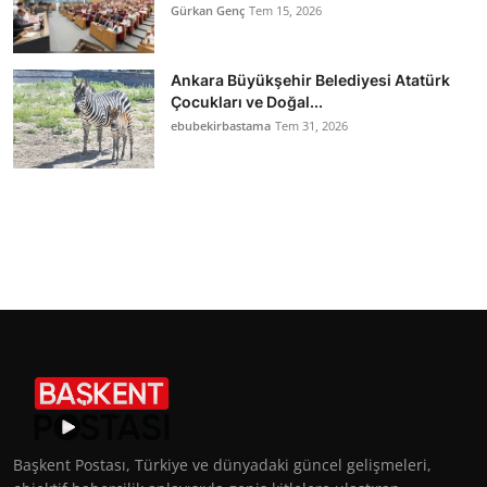
Gürkan Genç
Tem 15, 2026
Ankara Büyükşehir Belediyesi Atatürk
Çocukları ve Doğal...
ebubekirbastama
Tem 31, 2026
Başkent Postası, Türkiye ve dünyadaki güncel gelişmeleri,