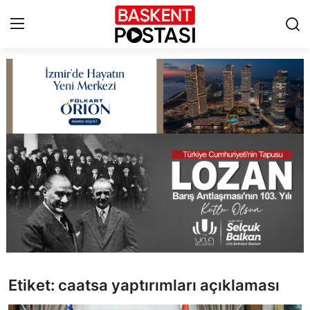
İletişim
Çerez Politikası
Künye
Ankara
TBMM
Yerel Yönetimler
Etiket: caatsa yaptırımları açıklaması
Cumhurbaşkanlığı