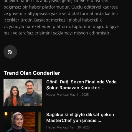
objektif habercilik anlayışıyla geniş kitlelere ulaştıran
bağımsız bir haber platformudur. Güçlü editöryel kadrosu
ve güvenilir altyapısıyla yazılı ve dijital formatlarda kaliteli
içerikler üretir. Başkent merkezli global habercilik
vizyonuyla hareket eden platform, toplumun doğru bilgiye
hızlı ve tarafsız erişimini sağlamayı misyon edinmiştir.
Trend Olan Gönderiler
Gönül Dağı Sezon Finalinde Veda
Şoku: Ramazan Karakteri...
Haber Merkezi
Haz 11, 2025
Sağlıkçı kimliğiyle dikkat çeken
MasterChef yarışmacısı...
Haber Merkezi
Tem 30, 2025