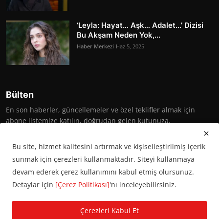
‘Leyla: Hayat… Aşk… Adalet…’ Dizisi
Bu Akşam Neden Yok,...
Haber Merkezi
Haz 5, 2025
Bülten
En son haberler, güncellemeler ve özel teklifler almak için
abone listemize katılın, doğrudan gelen kutunuza.
Abone Ol
Bu site, hizmet kalitesini artırmak ve kişiselleştirilmiş içerik
sunmak için çerezleri kullanmaktadır. Siteyi kullanmaya
devam ederek çerez kullanımını kabul etmiş olursunuz.
Detaylar için
[Çerez Politikası]
'nı inceleyebilirsiniz.
© 2016 Başkent Postası. Tüm hakları saklıdır.
Çerezleri Kabul Et
KVKK Aydınlatma Metni