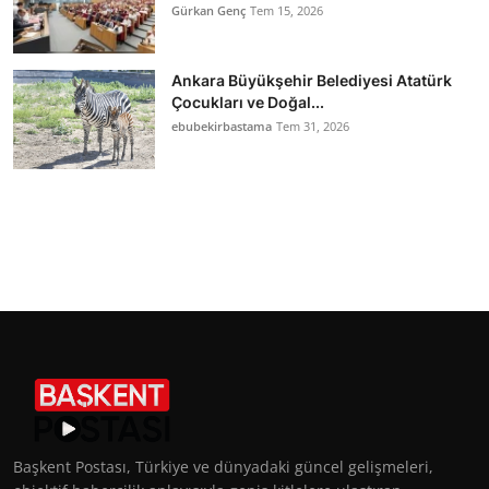
Gürkan Genç
Tem 15, 2026
Ankara Büyükşehir Belediyesi Atatürk
Çocukları ve Doğal...
ebubekirbastama
Tem 31, 2026
Başkent Postası, Türkiye ve dünyadaki güncel gelişmeleri,