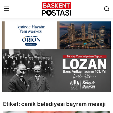
İletişim
Çerez Politikası
Künye
Ankara
TBMM
Yerel Yönetimler
Etiket: canik belediyesi bayram mesajı
Cumhurbaşkanlığı