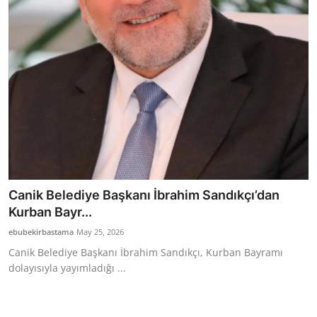
Bakanlıklar
Siyasi Partiler
Mülki İdare
Toplum ve Yaşam
Sivil Toplum Kuruluşları
Kamu Kurumları ve Üst Kurullar
Canik Belediye Başkanı İbrahim Sandıkçı’dan
Kurban Bayr...
Resmi Reklamlar
ebubekirbastama
May 25, 2026
Canik Belediye Başkanı İbrahim Sandıkçı, Kurban Bayramı
dolayısıyla yayımladığı ...