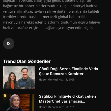
objektif habercilik anlayışıyla geniş kitlelere ulaştıran
bağımsız bir haber platformudur. Güçlü editöryel kadrosu
ve güvenilir altyapısıyla yazılı ve dijital formatlarda kaliteli
içerikler üretir. Başkent merkezli global habercilik
vizyonuyla hareket eden platform, toplumun doğru bilgiye
hızlı ve tarafsız erişimini sağlamayı misyon edinmiştir.
Trend Olan Gönderiler
Gönül Dağı Sezon Finalinde Veda
Şoku: Ramazan Karakteri...
Haber Merkezi
Haz 11, 2025
Sağlıkçı kimliğiyle dikkat çeken
MasterChef yarışmacısı...
Haber Merkezi
Tem 30, 2025