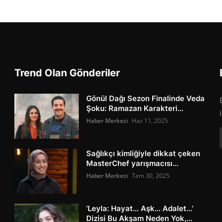
Trend Olan Gönderiler
Gönül Dağı Sezon Finalinde Veda
Şoku: Ramazan Karakteri...
Haber Merkezi
Haz 11, 2025
Sağlıkçı kimliğiyle dikkat çeken
MasterChef yarışmacısı...
Haber Merkezi
Tem 30, 2025
‘Leyla: Hayat… Aşk… Adalet…’
Dizisi Bu Akşam Neden Yok,...