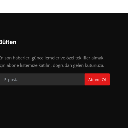
Bülten
En son haberler, güncellemeler ve özel teklifler almak
için abone listemize katılın, doğrudan gelen kutunuza.
Abone Ol