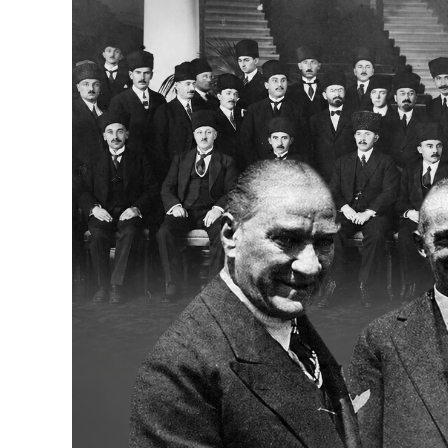
Bakanlıklar
Siyasi Partiler
Mülki İdare
Toplum ve Yaşam
Sivil Toplum Kuruluşları
Kamu Kurumları ve Üst Kurullar
Resmi Reklamlar