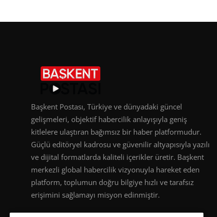
Başkent Postası, Türkiye ve dünyadaki güncel
gelişmeleri, objektif habercilik anlayışıyla geniş
kitlelere ulaştıran bağımsız bir haber platformudur.
Güçlü editöryel kadrosu ve güvenilir altyapısıyla yazılı
ve dijital formatlarda kaliteli içerikler üretir. Başkent
merkezli global habercilik vizyonuyla hareket eden
platform, toplumun doğru bilgiye hızlı ve tarafsız
erişimini sağlamayı misyon edinmiştir.