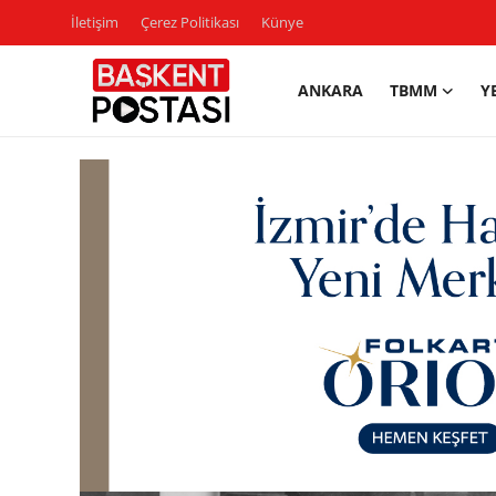
İletişim
Çerez Politikası
Künye
ANKARA
TBMM
Y
İletişim
Çerez Politikası
Künye
Ankara
TBMM
Yerel Yönetimler
Cumhurbaşkanlığı