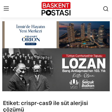
İletişim
Çerez Politikası
Künye
Ankara
TBMM
Yerel Yönetimler
Etiket: crispr-cas9 ile süt alerjisi
Cumhurbaşkanlığı
çözümü