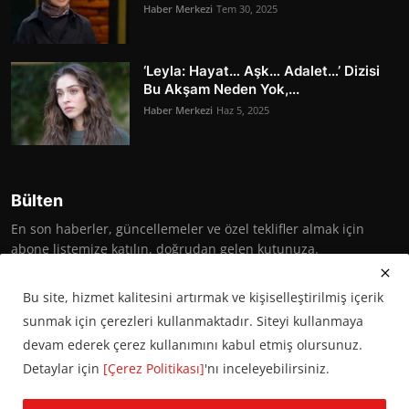
Haber Merkezi
Tem 30, 2025
‘Leyla: Hayat… Aşk… Adalet…’ Dizisi
Bu Akşam Neden Yok,...
Haber Merkezi
Haz 5, 2025
Bülten
En son haberler, güncellemeler ve özel teklifler almak için
abone listemize katılın, doğrudan gelen kutunuza.
Abone Ol
Bu site, hizmet kalitesini artırmak ve kişiselleştirilmiş içerik
sunmak için çerezleri kullanmaktadır. Siteyi kullanmaya
devam ederek çerez kullanımını kabul etmiş olursunuz.
Detaylar için
[Çerez Politikası]
'nı inceleyebilirsiniz.
© 2016 Başkent Postası. Tüm hakları saklıdır.