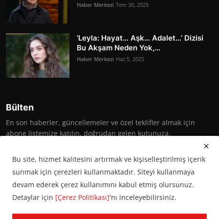
Haber Merkezi
Tem 30, 2025
‘Leyla: Hayat… Aşk… Adalet…’ Dizisi
Bu Akşam Neden Yok,...
Haber Merkezi
Haz 5, 2025
Bülten
En son haberler, güncellemeler ve özel teklifler almak için
abone listemize katılın, doğrudan gelen kutunuza.
Abone Ol
Bu site, hizmet kalitesini artırmak ve kişiselleştirilmiş içerik
sunmak için çerezleri kullanmaktadır. Siteyi kullanmaya
devam ederek çerez kullanımını kabul etmiş olursunuz.
Detaylar için
[Çerez Politikası]
'nı inceleyebilirsiniz.
© 2016 Başkent Postası. Tüm hakları saklıdır.