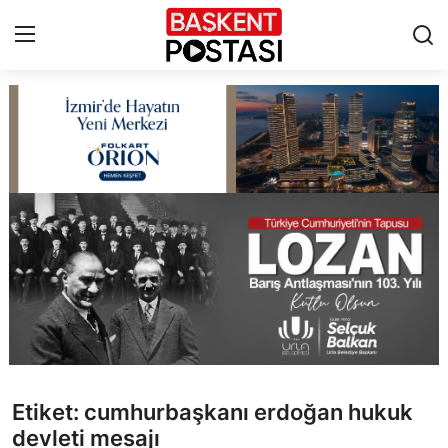
İletişim
Çerez Politikası
Künye
Ankara
TBMM
Yerel Yönetimler
Etiket: cumhurbaşkanı erdoğan hukuk
Cumhurbaşkanlığı
devleti mesajı