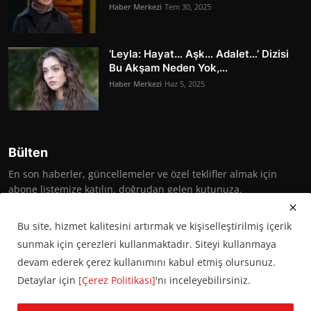
Haber Merkezi
Tem 30, 2025
‘Leyla: Hayat… Aşk… Adalet…’ Dizisi
Bu Akşam Neden Yok,...
Haber Merkezi
Haz 5, 2025
Bülten
En son haberler, güncellemeler ve özel teklifler almak için
abone listemize katılın, doğrudan gelen kutunuza.
Abone Ol
Bu site, hizmet kalitesini artırmak ve kişiselleştirilmiş içerik
sunmak için çerezleri kullanmaktadır. Siteyi kullanmaya
devam ederek çerez kullanımını kabul etmiş olursunuz.
Detaylar için
[Çerez Politikası]
'nı inceleyebilirsiniz.
© 2016 Başkent Postası. Tüm hakları saklıdır.