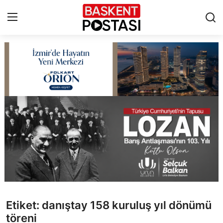
İletişim
Çerez Politikası
Künye
Ankara
TBMM
Yerel Yönetimler
Etiket: danıştay 158 kuruluş yıl dönümü
Cumhurbaşkanlığı
töreni