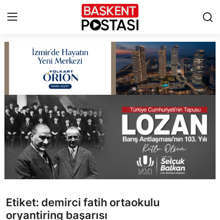
İletişim
Çerez Politikası
Künye
Ankara
TBMM
Yerel Yönetimler
Etiket: demirci fatih ortaokulu
Cumhurbaşkanlığı
oryantiring başarısı