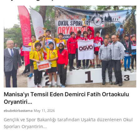
Bakanlıklar
Siyasi Partiler
Mülki İdare
Toplum ve Yaşam
Sivil Toplum Kuruluşları
Kamu Kurumları ve Üst Kurullar
Manisa’yı Temsil Eden Demirci Fatih Ortaokulu
Resmi Reklamlar
Oryantiri...
ebubekirbastama
May 11, 2026
Gençlik ve Spor Bakanlığı tarafından Uşak’ta düzenlenen Okul
Sporları Oryantirin...