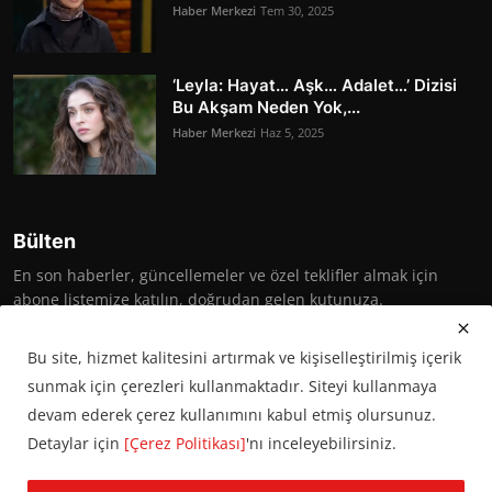
Haber Merkezi
Tem 30, 2025
‘Leyla: Hayat… Aşk… Adalet…’ Dizisi
Bu Akşam Neden Yok,...
Haber Merkezi
Haz 5, 2025
Bülten
En son haberler, güncellemeler ve özel teklifler almak için
abone listemize katılın, doğrudan gelen kutunuza.
Abone Ol
Bu site, hizmet kalitesini artırmak ve kişiselleştirilmiş içerik
sunmak için çerezleri kullanmaktadır. Siteyi kullanmaya
devam ederek çerez kullanımını kabul etmiş olursunuz.
Detaylar için
[Çerez Politikası]
'nı inceleyebilirsiniz.
© 2016 Başkent Postası. Tüm hakları saklıdır.