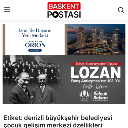
İletişim
Çerez Politikası
Künye
Ankara
TBMM
Yerel Yönetimler
Etiket: denizli büyükşehir belediyesi
Cumhurbaşkanlığı
çocuk gelişim merkezi özellikleri