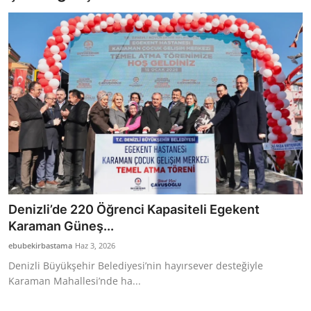
Bakanlıklar
Siyasi Partiler
Mülki İdare
Toplum ve Yaşam
Sivil Toplum Kuruluşları
Kamu Kurumları ve Üst Kurullar
Denizli’de 220 Öğrenci Kapasiteli Egekent
Resmi Reklamlar
Karaman Güneş...
ebubekirbastama
Haz 3, 2026
Denizli Büyükşehir Belediyesi’nin hayırsever desteğiyle
Karaman Mahallesi’nde ha...