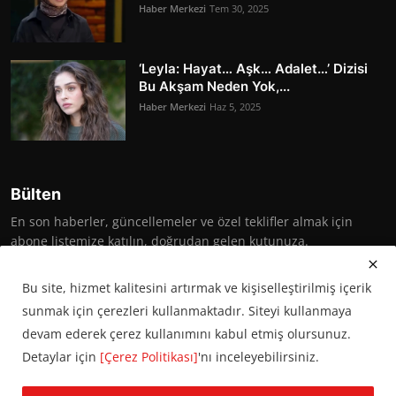
Haber Merkezi
Tem 30, 2025
‘Leyla: Hayat… Aşk… Adalet…’ Dizisi
Bu Akşam Neden Yok,...
Haber Merkezi
Haz 5, 2025
Bülten
En son haberler, güncellemeler ve özel teklifler almak için
abone listemize katılın, doğrudan gelen kutunuza.
Abone Ol
Bu site, hizmet kalitesini artırmak ve kişiselleştirilmiş içerik
sunmak için çerezleri kullanmaktadır. Siteyi kullanmaya
devam ederek çerez kullanımını kabul etmiş olursunuz.
Detaylar için
[Çerez Politikası]
'nı inceleyebilirsiniz.
© 2016 Başkent Postası. Tüm hakları saklıdır.