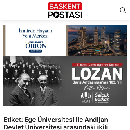
İletişim
Çerez Politikası
Künye
Ankara
TBMM
Yerel Yönetimler
Etiket: Ege Üniversitesi ile Andijan
Cumhurbaşkanlığı
Devlet Üniversitesi arasındaki ikili