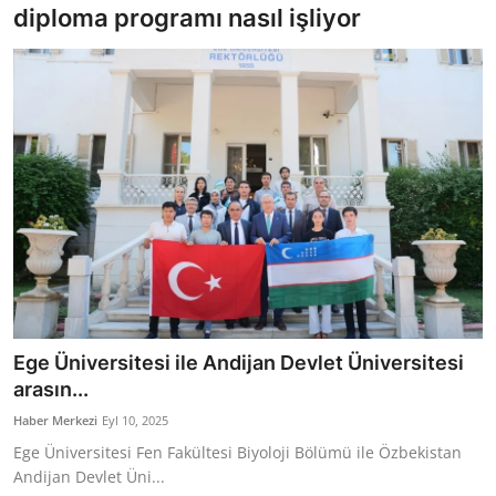
diploma programı nasıl işliyor
Bakanlıklar
Siyasi Partiler
Mülki İdare
Toplum ve Yaşam
Sivil Toplum Kuruluşları
Kamu Kurumları ve Üst Kurullar
Resmi Reklamlar
Ege Üniversitesi ile Andijan Devlet Üniversitesi
arasın...
Haber Merkezi
Eyl 10, 2025
Ege Üniversitesi Fen Fakültesi Biyoloji Bölümü ile Özbekistan
Andijan Devlet Üni...