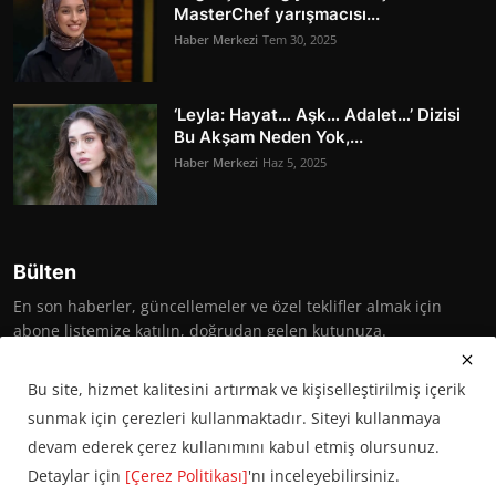
MasterChef yarışmacısı...
Haber Merkezi
Tem 30, 2025
‘Leyla: Hayat… Aşk… Adalet…’ Dizisi
Bu Akşam Neden Yok,...
Haber Merkezi
Haz 5, 2025
Bülten
En son haberler, güncellemeler ve özel teklifler almak için
abone listemize katılın, doğrudan gelen kutunuza.
Abone Ol
Bu site, hizmet kalitesini artırmak ve kişiselleştirilmiş içerik
sunmak için çerezleri kullanmaktadır. Siteyi kullanmaya
devam ederek çerez kullanımını kabul etmiş olursunuz.
Detaylar için
[Çerez Politikası]
'nı inceleyebilirsiniz.