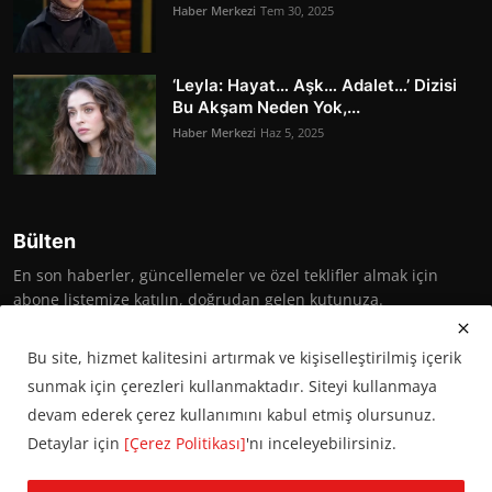
Haber Merkezi
Tem 30, 2025
‘Leyla: Hayat… Aşk… Adalet…’ Dizisi
Bu Akşam Neden Yok,...
Haber Merkezi
Haz 5, 2025
Bülten
En son haberler, güncellemeler ve özel teklifler almak için
abone listemize katılın, doğrudan gelen kutunuza.
Abone Ol
Bu site, hizmet kalitesini artırmak ve kişiselleştirilmiş içerik
sunmak için çerezleri kullanmaktadır. Siteyi kullanmaya
devam ederek çerez kullanımını kabul etmiş olursunuz.
Detaylar için
[Çerez Politikası]
'nı inceleyebilirsiniz.
© 2016 Başkent Postası. Tüm hakları saklıdır.