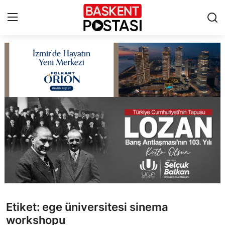
İletişim
Çerez Politikası
Künye
Ankara
TBMM
Yerel Yönetimler
Etiket: ege üniversitesi sinema
Cumhurbaşkanlığı
workshopu