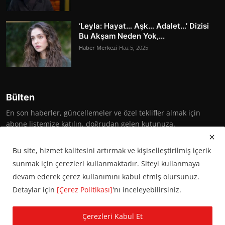
‘Leyla: Hayat… Aşk… Adalet…’ Dizisi
Bu Akşam Neden Yok,...
Haber Merkezi
Haz 5, 2025
Bülten
En son haberler, güncellemeler ve özel teklifler almak için
abone listemize katılın, doğrudan gelen kutunuza.
Abone Ol
Bu site, hizmet kalitesini artırmak ve kişiselleştirilmiş içerik
sunmak için çerezleri kullanmaktadır. Siteyi kullanmaya
devam ederek çerez kullanımını kabul etmiş olursunuz.
Detaylar için
[Çerez Politikası]
'nı inceleyebilirsiniz.
© 2016 Başkent Postası. Tüm hakları saklıdır.
Çerezleri Kabul Et
KVKK Aydınlatma Metni