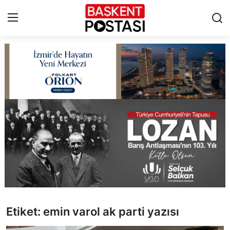
İletişim
Çerez Politikası
Künye
Ankara
TBMM
Yerel Yönetimler
Etiket: emin varol ak parti yazısı
Cumhurbaşkanlığı