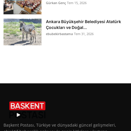
Gürkan Genç
Tem 15, 2026
Ankara Büyükşehir Belediyesi Atatürk
Çocukları ve Doğal...
ebubekirbastama
Tem 31, 2026
Başkent Postası, Türkiye ve dünyadaki güncel gelişmeleri,