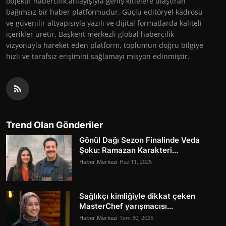
objektif habercilik anlayışıyla geniş kitlelere ulaştıran
bağımsız bir haber platformudur. Güçlü editöryel kadrosu
ve güvenilir altyapısıyla yazılı ve dijital formatlarda kaliteli
içerikler üretir. Başkent merkezli global habercilik
vizyonuyla hareket eden platform, toplumun doğru bilgiye
hızlı ve tarafsız erişimini sağlamayı misyon edinmiştir.
Trend Olan Gönderiler
Gönül Dağı Sezon Finalinde Veda
Şoku: Ramazan Karakteri...
Haber Merkezi
Haz 11, 2025
Sağlıkçı kimliğiyle dikkat çeken
MasterChef yarışmacısı...
Haber Merkezi
Tem 30, 2025