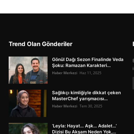
Trend Olan Gönderiler
Gönül Dağı Sezon Finalinde Veda
Şoku: Ramazan Karakteri...
Haber Merkezi
Haz 11, 2025
Sağlıkçı kimliğiyle dikkat çeken
MasterChef yarışmacısı...
Haber Merkezi
Tem 30, 2025
‘Leyla: Hayat… Aşk… Adalet…’
Dizisi Bu Akşam Neden Yok,...