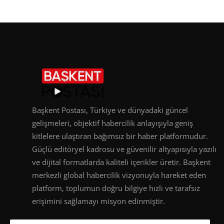
Başkent Postası, Türkiye ve dünyadaki güncel
gelişmeleri, objektif habercilik anlayışıyla geniş
kitlelere ulaştıran bağımsız bir haber platformudur.
Güçlü editöryel kadrosu ve güvenilir altyapısıyla yazılı
ve dijital formatlarda kaliteli içerikler üretir. Başkent
merkezli global habercilik vizyonuyla hareket eden
platform, toplumun doğru bilgiye hızlı ve tarafsız
erişimini sağlamayı misyon edinmiştir.