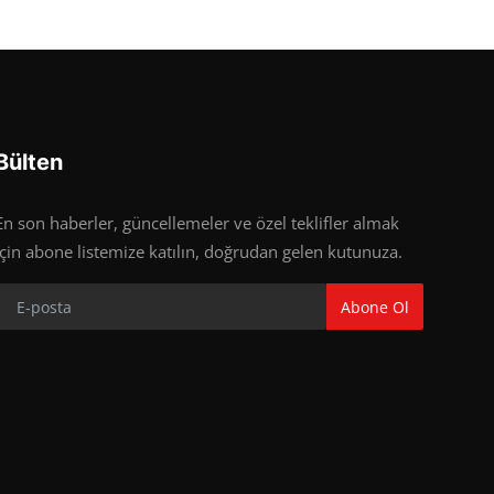
Bülten
En son haberler, güncellemeler ve özel teklifler almak
için abone listemize katılın, doğrudan gelen kutunuza.
Abone Ol