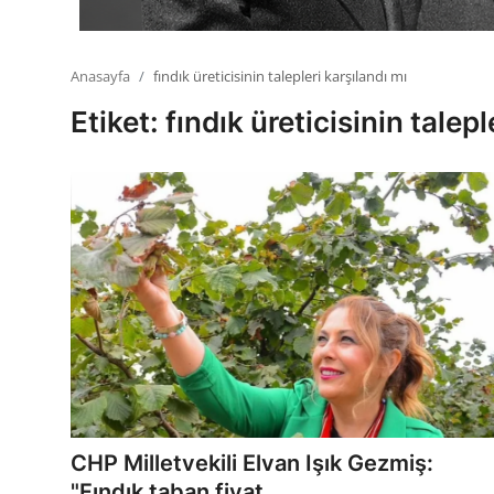
Anasayfa
fındık üreticisinin talepleri karşılandı mı
Etiket: fındık üreticisinin talepl
CHP Milletvekili Elvan Işık Gezmiş:
"Fındık taban fiyat...