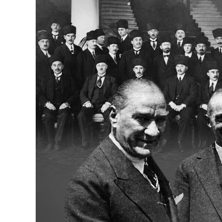
Bakanlıklar
Siyasi Partiler
Mülki İdare
Toplum ve Yaşam
Sivil Toplum Kuruluşları
Kamu Kurumları ve Üst Kurullar
Resmi Reklamlar