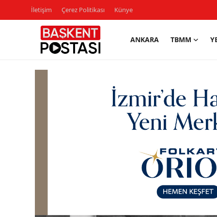
İletişim
Çerez Politikası
Künye
ANKARA
TBMM
Y
İletişim
Çerez Politikası
Künye
Ankara
TBMM
Yerel Yönetimler
Cumhurbaşkanlığı