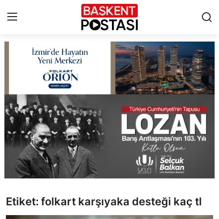
İletişim
Çerez Politikası
Künye
Ankara
TBMM
Yerel Yönetimler
Etiket: folkart karşıyaka desteği kaç tl
Cumhurbaşkanlığı