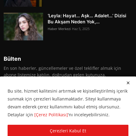
‘Leyla: Hayat… Aşk… Adalet…’ Dizisi
Bu Akşam Neden Yok,...
Haber Merkezi
Haz 5, 2025
Bülten
En son haberler, güncellemeler ve özel teklifler almak için
abone listemize katılın, doğrudan gelen kutunuza.
Abone Ol
Bu site, hizmet kalitesini artırmak ve kişiselleştirilmiş içerik
sunmak için çerezleri kullanmaktadır. Siteyi kullanmaya
devam ederek çerez kullanımını kabul etmiş olursunuz.
Detaylar için
[Çerez Politikası]
'nı inceleyebilirsiniz.
© 2016 Başkent Postası. Tüm hakları saklıdır.
Çerezleri Kabul Et
KVKK Aydınlatma Metni