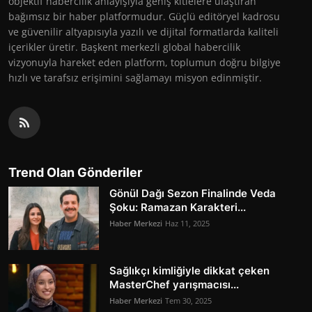
objektif habercilik anlayışıyla geniş kitlelere ulaştıran
bağımsız bir haber platformudur. Güçlü editöryel kadrosu
ve güvenilir altyapısıyla yazılı ve dijital formatlarda kaliteli
içerikler üretir. Başkent merkezli global habercilik
vizyonuyla hareket eden platform, toplumun doğru bilgiye
hızlı ve tarafsız erişimini sağlamayı misyon edinmiştir.
Trend Olan Gönderiler
Gönül Dağı Sezon Finalinde Veda
Şoku: Ramazan Karakteri...
Haber Merkezi
Haz 11, 2025
Sağlıkçı kimliğiyle dikkat çeken
MasterChef yarışmacısı...
Haber Merkezi
Tem 30, 2025