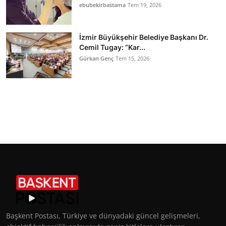
ebubekirbastama
Tem 19, 2026
İzmir Büyükşehir Belediye Başkanı Dr.
Cemil Tugay: “Kar...
Gürkan Genç
Tem 15, 2026
Başkent Postası, Türkiye ve dünyadaki güncel gelişmeleri,