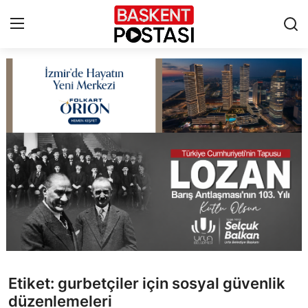
İletişim
Çerez Politikası
Künye
Ankara
TBMM
Yerel Yönetimler
Etiket: gurbetçiler için sosyal güvenlik
Cumhurbaşkanlığı
düzenlemeleri