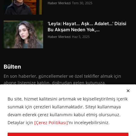
Haber Merkezi
Tem 30, 2025
‘Leyla: Hayat… Aşk… Adalet…’ Dizisi
Bu Akşam Neden Yok,...
Haber Merkezi
Haz 5, 2025
Bülten
En son haberler, güncellemeler ve özel teklifler almak için
abone listemize katılın, doğrudan gelen kutunuza.
Abone Ol
Bu site, hizmet kalitesini artırmak ve kişiselleştirilmiş içerik
sunmak için çerezleri kullanmaktadır. Siteyi kullanmaya
devam ederek çerez kullanımını kabul etmiş olursunuz.
Detaylar için
[Çerez Politikası]
'nı inceleyebilirsiniz.
© 2016 Başkent Postası. Tüm hakları saklıdır.