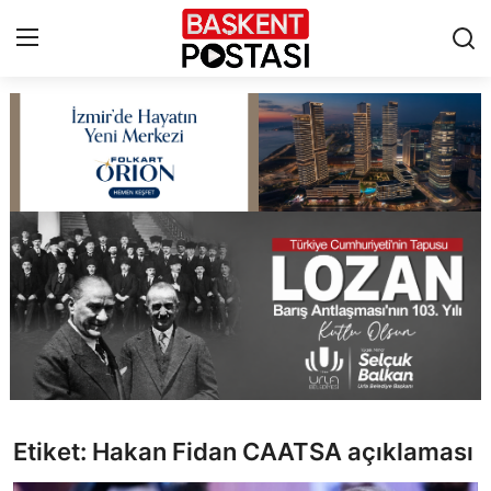
İletişim
Çerez Politikası
Künye
Ankara
TBMM
Yerel Yönetimler
Etiket: Hakan Fidan CAATSA açıklaması
Cumhurbaşkanlığı