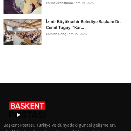
ebubekirbastama
Tem 19, 2026
İzmir Büyükşehir Belediye Başkanı Dr.
Cemil Tugay: “Kar...
Gürkan Genç
Tem 15, 2026
Başkent Postası, Türkiye ve dünyadaki güncel gelişmeleri,