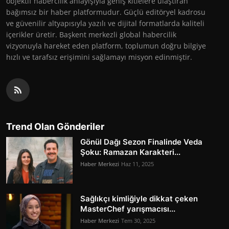
objektif habercilik anlayışıyla geniş kitlelere ulaştıran
bağımsız bir haber platformudur. Güçlü editöryel kadrosu
ve güvenilir altyapısıyla yazılı ve dijital formatlarda kaliteli
içerikler üretir. Başkent merkezli global habercilik
vizyonuyla hareket eden platform, toplumun doğru bilgiye
hızlı ve tarafsız erişimini sağlamayı misyon edinmiştir.
Trend Olan Gönderiler
Gönül Dağı Sezon Finalinde Veda
Şoku: Ramazan Karakteri...
Haber Merkezi
Haz 11, 2025
Sağlıkçı kimliğiyle dikkat çeken
MasterChef yarışmacısı...
Haber Merkezi
Tem 30, 2025