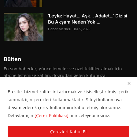
‘Leyla: Hayat… Aşk… Adalet…’ Dizisi
Bu Akşam Neden Yok,...
Haber Merkezi
Haz 5, 2025
Bülten
En son haberler, güncellemeler ve özel teklifler almak için
abone listemize katılın, doğrudan gelen kutunuza.
Abone Ol
Bu site, hizmet kalitesini artırmak ve kişiselleştirilmiş içerik
sunmak için çerezleri kullanmaktadır. Siteyi kullanmaya
devam ederek çerez kullanımını kabul etmiş olursunuz.
Detaylar için
[Çerez Politikası]
'nı inceleyebilirsiniz.
© 2016 Başkent Postası. Tüm hakları saklıdır.
Çerezleri Kabul Et
KVKK Aydınlatma Metni