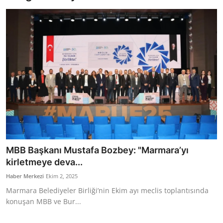
Bakanlıklar
Siyasi Partiler
Mülki İdare
Toplum ve Yaşam
Sivil Toplum Kuruluşları
Kamu Kurumları ve Üst Kurullar
MBB Başkanı Mustafa Bozbey: "Marmara’yı
Resmi Reklamlar
kirletmeye deva...
Haber Merkezi
Ekim 2, 2025
Marmara Belediyeler Birliği’nin Ekim ayı meclis toplantısında
konuşan MBB ve Bur...