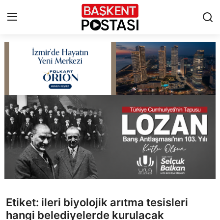
İletişim
Çerez Politikası
Künye
Ankara
TBMM
Yerel Yönetimler
Etiket: ileri biyolojik arıtma tesisleri
Cumhurbaşkanlığı
hangi belediyelerde kurulacak