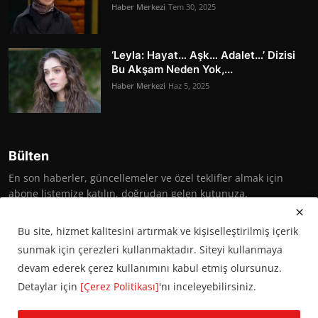
Haber Merkezi
Tem 30, 2025
‘Leyla: Hayat… Aşk… Adalet…’ Dizisi
Bu Akşam Neden Yok,...
Haber Merkezi
Haz 5, 2025
Bülten
En son haberler, güncellemeler ve özel teklifler almak için
abone listemize katılın, doğrudan gelen kutunuza.
Abone Ol
Bu site, hizmet kalitesini artırmak ve kişiselleştirilmiş içerik
sunmak için çerezleri kullanmaktadır. Siteyi kullanmaya
devam ederek çerez kullanımını kabul etmiş olursunuz.
Detaylar için
[Çerez Politikası]
'nı inceleyebilirsiniz.
© 2016 Başkent Postası. Tüm hakları saklıdır.